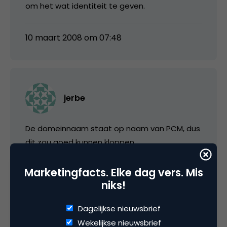
om het wat identiteit te geven.
10 maart 2008 om 07:48
jerbe
De domeinnaam staat op naam van PCM, dus
dit zou goed kunnen kloppen.
Grappig om te weten: PCM kocht ooit de
Marketingfacts. Elke dag vers. Mis
domeinnaam EN.nl van een
niks!
energiemaatschappij voor 100.000 gulden.
Dagelijkse nieuwsbrief
Wekelijkse nieuwsbrief
10 maart 2008 om 08:18