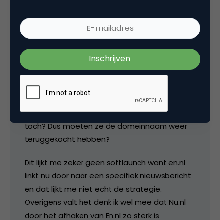
Stijn Kruijssen
Bizar.. En.nl was van PCM, daarna was er het &-
initiatief te vinden als ik het goed heb (gericht
op intergratie), PCM was hier geen speler in
toch? Dus moeten ze de domeinnaam weer
teruggekocht hebben?
Dit lijkt me zeker geen softlaunch want en.nl
linkt nu door naar een specifiek nieuwsbericht
en dat lijkt me niet echt de strategie.
Overigens valt het denk ik wel mee dat Nu.nl
door het afhaken van En.nl zo sterk is