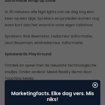
Adformatie Wrap up Show
In 30 minuten alle high lights van de dag nog een
keer op een rijtje: Sprekers en juryleden komen nog
even kort aan het woord in onze eigen talkshow.
Sprekers: Rob Beemster, redacteur Adformatie,
Leon Bouwman, eindredacteur Adformatie
SpinAwards PlayGround
Ontdek en speel met de nieuwste technologische
snufjes. Onder andere: Mixed Reality demo door
Touching Media
Creatief met ‘mixed reality’
Marketingfacts. Elke dag vers. Mis
niks!
Touching Media laat in deze workshop zien wat