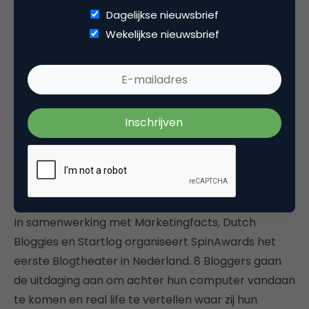
‘mixed reality’ is en presenteert als concreet
Dagelijkse nieuwsbrief
voorbeeld de Vredestein case. Daarna wordt u
Wekelijkse nieuwsbrief
uitgedaagd om mee te brainstormen over een
campagne-toepassing van deze spectaculaire
technologie. Op de Playground kunt u bovendien
nog verder spelen met reeds ontwikkelde
toepassingen.
Spreker: Touching Media
SpinAwards Blogtheater
In samenwerking met Marketingfacts, Dutch
Bloggies en Startlog organiseert SpinAwards het
eerste Blogtheater in Nederland. 8 Bloggers gaan
de uitdaging aan om achter hun computer vandaan
te komen en real life te vertellen waar zij hun