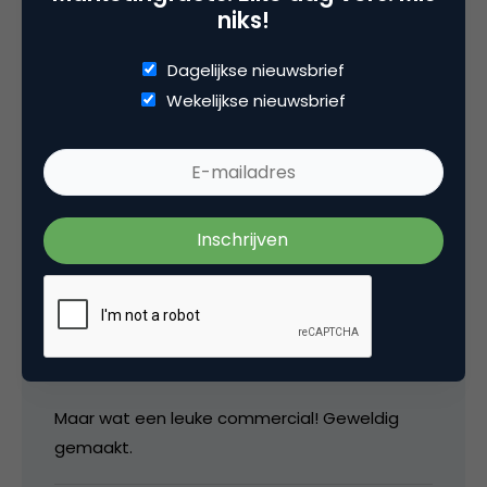
niks!
“we’ll see it through the fingers” had zo in het
Dagelijkse nieuwsbrief
briljante boek “I always get my sin” van
Wekelijkse nieuwsbrief
Maarten H Rijkens gekund.
6 maart 2008 om 14:33
hour47
Wat de strategie is: geen idee.
Maar wat een leuke commercial! Geweldig
gemaakt.