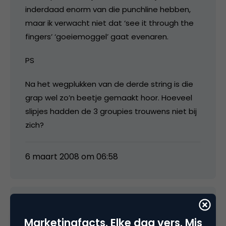
inderdaad enorm van die punchline hebben,
maar ik verwacht niet dat ‘see it through the
fingers’ ‘goeiemoggel’ gaat evenaren.
PS
Na het wegplukken van de derde string is die
grap wel zo’n beetje gemaakt hoor. Hoeveel
slipjes hadden de 3 groupies trouwens niet bij
zich?
6 maart 2008 om 06:58
Thomas Sanders
Marketingfacts. Elke dag vers. Mis