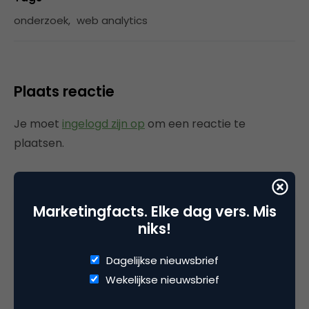
onderzoek
,
web analytics
Plaats reactie
Je moet
ingelogd zijn op
om een reactie te
plaatsen.
Marketingfacts. Elke dag vers. Mis
Gerelateerde artikelen
niks!
Gemeten en bewezen: zo
Dagelijkse nieuwsbrief
onderbouwt data pDOOH als
Wekelijkse nieuwsbrief
performancekanaal