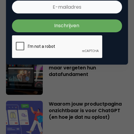
Email Marketing Automation: dit
zijn de populairste AI-tools voor
marketeers
Veel bedrijven investeren in AI,
maar vergeten hun
datafundament
Waarom jouw productpagina
onzichtbaar is voor ChatGPT
(en hoe je dat nu oplost)