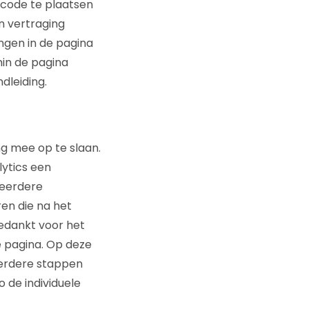
 code te plaatsen
n vertraging
ngen in de pagina
in de pagina
dleiding.
ng mee op te slaan.
lytics een
meerdere
ren die na het
Bedankt voor het
de pagina. Op deze
verdere stappen
 de individuele