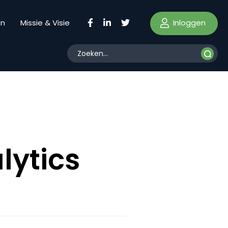
Inloggen
en
Missie & Visie
lytics