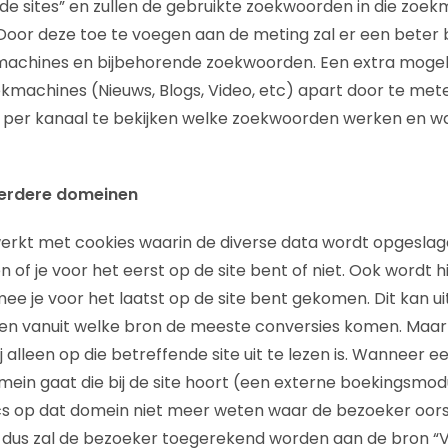
de sites” en zullen de gebruikte zoekwoorden in die zoek
oor deze toe te voegen aan de meting zal er een beter 
machines en bijbehorende zoekwoorden. Een extra mogeli
kmachines (Nieuws, Blogs, Video, etc) apart door te mete
m per kanaal te bekijken welke zoekwoorden werken en wa
eerdere domeinen
werkt met cookies waarin de diverse data wordt opgesla
of je voor het eerst op de site bent of niet. Ook wordt h
e je voor het laatst op de site bent gekomen. Dit kan uit
zien vanuit welke bron de meeste conversies komen. Maar
ij alleen op die betreffende site uit te lezen is. Wanneer 
ein gaat die bij de site hoort (een externe boekingsmod
cs op dat domein niet meer weten waar de bezoeker oors
dus zal de bezoeker toegerekend worden aan de bron “Ve