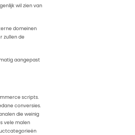
enlijk wil zien van
externe domeinen
r zullen de
ndmatig aangepast
commerce scripts.
edane conversies.
analen die weinig
es vele malen
ductcategorieën