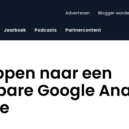
Adverteren
Blogger word
Jaarboek
Podcasts
Partnercontent
appen naar een
are Google Ana
ie