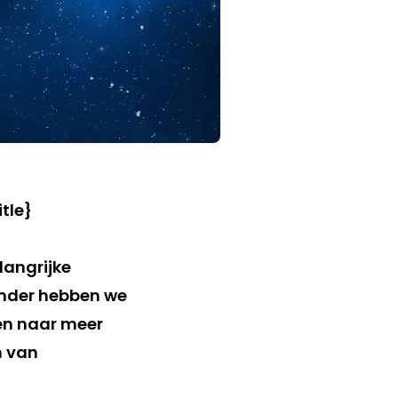
langrijke
onder hebben we
en naar meer
n van