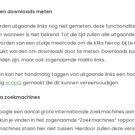
s en downloads meten
en uitgaande links nog niet gemeten, deze functionaliteit
anneer is niet bekend. Tot die tijd zullen alle uitgaande 
rden van een stukje meetcode om de kliks hierop bij te
ruikt worden om downloads door te meten. Downloads 
den zijn, maar ook zogenaamde mailto links.
n kan het handmatig taggen van uitgaande links een hoop
kig
scripts
gemaakt die dit kunnen vereenvoudigen.
ra zoekmachines
oogle een aantal grote internationale zoekmachines aan
kun je vinden in het zogenaamde “Zoekmachines” rapport
chines staan hier niet tussen. Hierdoor zullen deze versc