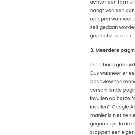
achter een formuli
hangt van een aant
oplopen wanneer de
zelf gedaan worde
geplaatst worden. 
3. Meerdere pagin
In de basis gebrui
Dus wanneer er een
pageview toekennen
verschillende pagin
invullen op hetzel
invullen”. Google A
manier is niet te 
gegaan zijn. In de
stappen een eigen