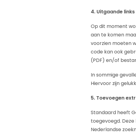
4. Uitgaande link
Op dit moment word
aan te komen maar w
voorzien moeten wo
code kan ook geb
(PDF) en/of bestan
In sommige gevalle
Hiervoor zijn geluk
5. Toevoegen ext
Standaard heeft G
toegevoegd. Deze 
Nederlandse zoekma