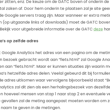
er zitten, enz. De keuze om de GATC boven of onderin de
al zaken af. Door hem onderin te plaatsen zal je site gee
 Google servers traag zijn. Maar wanneer er extra meti
n (op uitgaande links of downloads) moet de GATC boven
Bekijk voor uitgebreide informatie over de GATC
deze
han
a’s op zelfde adres
kt Google Analytics het adres van een pagina om de meti
 bezoek gebracht wordt aan “fiets.html” zal Google Ana
 aan “fiets.html”. Maar er kunnen situaties zijn waarin 
a’s hetzelfde adres delen. Veelal gebeurd dit bij formulie
fde adres uitkomen waar vervolgens bijvoorbeeld staat “
nalytics zal dit zien als een herhalingsbezoek van dezelf
zien hoeveel mensen van stap 1 naar stap 2 en eventuele 
ze gevallen zal de meting aangepast moeten worden om zo
 naam te geven in de metingen.