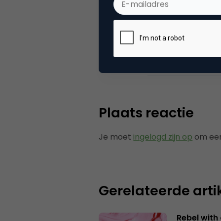
Categorie
Co
Tags
eve
Plaats reactie
Je moet
ingelogd zijn op
om een
Gerelateerde arti
Rebel with