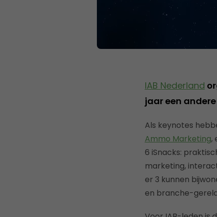
IAB Nederland
or
jaar een andere
Als keynotes hebb
Ammo Marketing
,
6 iSnacks: praktisc
marketing, interac
er 3 kunnen bijwon
en branche-gerelat
Voor IAB-leden is d