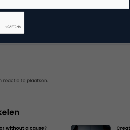
mmerce
nt
 reactie te plaatsen.
kelen
 or without a cause?
Creat