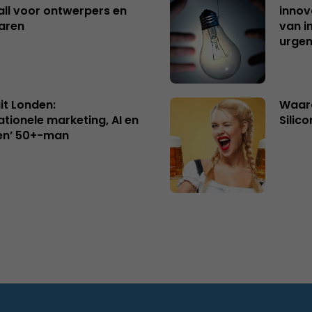
ll voor ontwerpers en
innov
aren
van i
urgen
uit Londen:
Waaro
ationele marketing, AI en
Silico
en’ 50+-man