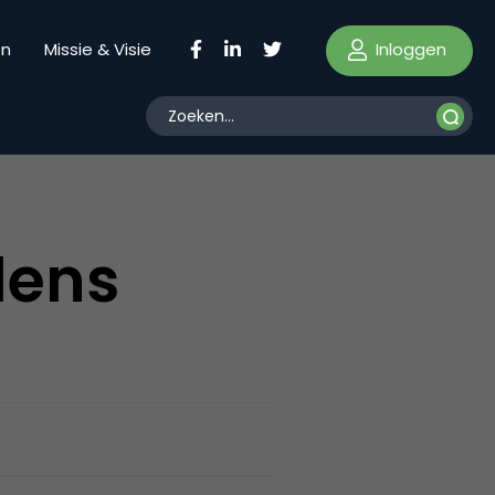
Inloggen
en
Missie & Visie
dens