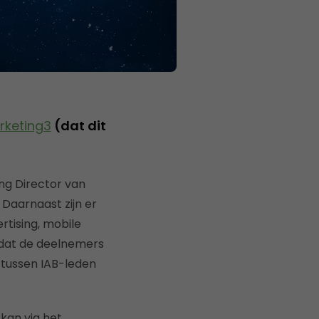
rketing3
(dat dit
ng Director van
. Daarnaast zijn er
rtising, mobile
d dat de deelnemers
 tussen IAB-leden
 kan via het