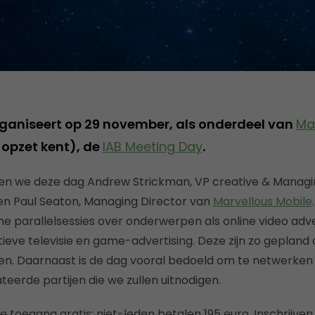
ganiseert op 29 november, als onderdeel van
Ma
 opzet kent), de
IAB Meeting Day
.
en we deze dag Andrew Strickman, VP creative & Managi
 en Paul Seaton, Managing Director van
Marvellous Mobile
he parallelsessies over onderwerpen als online video adve
tieve televisie en game-advertising. Deze zijn zo geplan
en. Daarnaast is de dag vooral bedoeld om te netwerken
eerde partijen die we zullen uitnodigen.
e toegang gratis; niet-leden betalen 195 euro. Inschrijven