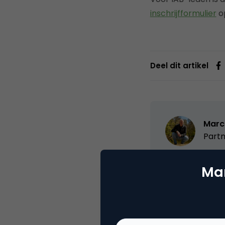
inschrijfformulier
op
Deel dit artikel
Marc
Partn
Oprichter/partn
Mar
VPRO, Bestuur Lu