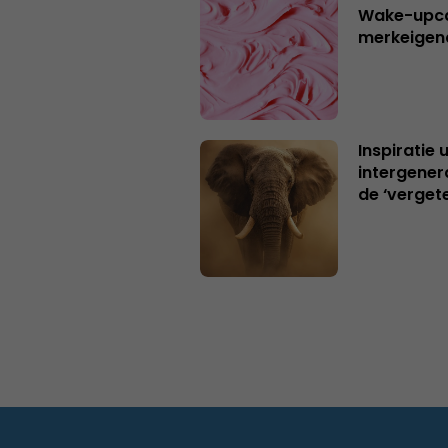
Wake-upca
merkeigen
Inspiratie 
intergener
de ‘verget