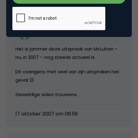
wilbertbaan
Het is jammer deze uitspraak van McLuhan –
nu, in 2007 – nog steeds actueel is.
Dit overigens met veel van zijn uitspraken het
geval 😉
Geweldige video trouwens.
17 oktober 2007 om 06:56