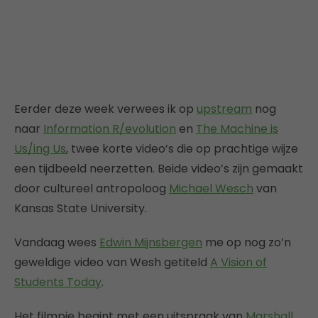
Eerder deze week verwees ik op
upstream
nog
naar
Information R/evolution
en
The Machine is
Us/ing Us
, twee korte video’s die op prachtige wijze
een tijdbeeld neerzetten. Beide video’s zijn gemaakt
door cultureel antropoloog
Michael Wesch
van
Kansas State University.
Vandaag wees
Edwin Mijnsbergen
me op nog zo’n
geweldige video van Wesh getiteld
A Vision of
Students Today
.
Het filmpje begint met een uitspraak van
Marshall