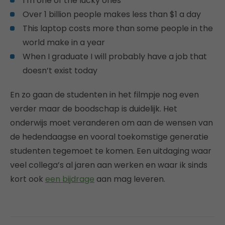
I’m one of the lucky ones
Over 1 billion people makes less than $1 a day
This laptop costs more than some people in the
world make in a year
When I graduate I will probably have a job that
doesn’t exist today
En zo gaan de studenten in het filmpje nog even
verder maar de boodschap is duidelijk. Het
onderwijs moet veranderen om aan de wensen van
de hedendaagse en vooral toekomstige generatie
studenten tegemoet te komen. Een uitdaging waar
veel collega’s al jaren aan werken en waar ik sinds
kort ook
een bijdrage
aan mag leveren.