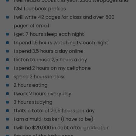
I will read 8 books this year, 2300 webpages and
1281 facebook profiles
I will write 42 pages for class and over 500
pages of email
I get 7 hours sleep each night
I spend 1,5 hours watching tv each night
I spend 3,5 hours a day online
I listen to music 2,5 hours a day
I spend 2 hours on my cellphone
spend 3 hours in class
2 hours eating
I work 2 hours every day
3 hours studying
thats a total of 26,5 hours per day
I am a multi-tasker (I have to be)
I will be $20,000 in debt after graduation