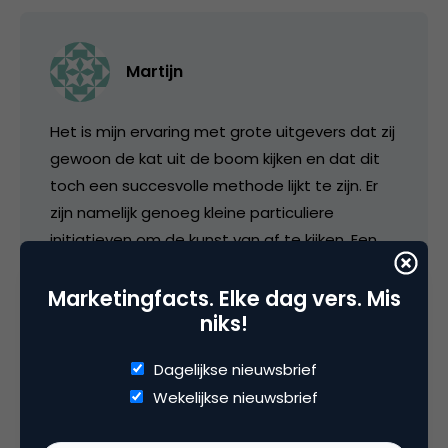
Martijn
Het is mijn ervaring met grote uitgevers dat zij
gewoon de kat uit de boom kijken en dat dit
toch een succesvolle methode lijkt te zijn. Er
zijn namelijk genoeg kleine particuliere
initiatieven om de kunst van af te kijken. Een
grote organisatie hoeft zijn processen
helemaal niet te verstoren met experimenten,
Marketingfacts. Elke dag vers. Mis
niks!
ze zien iets opkomen bij een kleine concurrent,
evalueren dat na een jaar of drie en als het
Dagelijkse nieuwsbrief
concurrentje dan nog bestaat nemen ze het
Wekelijkse nieuwsbrief
over of passen het op een projectmatige
manier in, in hun eigen organisatie. Tegen die