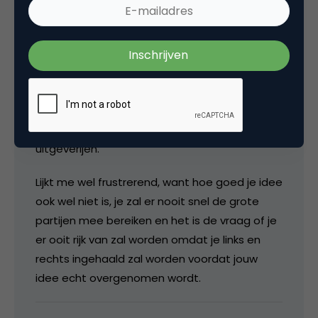
tijd is het lekker overzichtelijk, geen poespas
etc.
Je hoeft niet altijd de eerste te zijn.
Mooi voorbeeld is natuurlijk het weblog.
Bestaat nu denk ik een jaar of tien en wordt nu
pas sinds een jaar geadopteerd door
uitgeverijen.
Lijkt me wel frustrerend, want hoe goed je idee
ook wel niet is, je zal er nooit snel de grote
partijen mee bereiken en het is de vraag of je
er ooit rijk van zal worden omdat je links en
rechts ingehaald zal worden voordat jouw
idee echt overgenomen wordt.