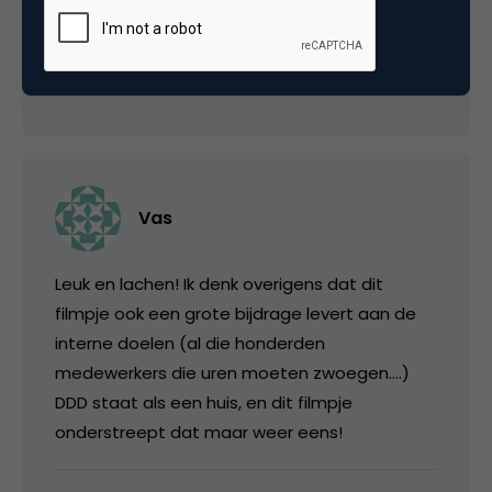
zenders bij alle filialen ?
4 oktober 2007 om 03:30
Vas
Leuk en lachen! Ik denk overigens dat dit
filmpje ook een grote bijdrage levert aan de
interne doelen (al die honderden
medewerkers die uren moeten zwoegen….)
DDD staat als een huis, en dit filmpje
onderstreept dat maar weer eens!