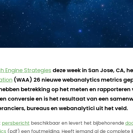
h Engine Strategies
deze week in San Jose, CA, h
ation
(WAA) 26 nieuwe webanalytics metrics gep
hebben betrekking op het meten en rapporteren 
en conversie en is het resultaat van een samen
ranciers, bureaus en webanalytici uit het veld.
t
persbericht
beschikbaar en levert het bijbehorende
do
ics
(pdf) een foutmelding. Heeft iemand al de complete li