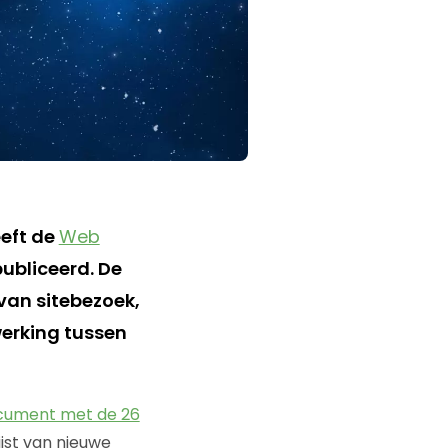
eeft de
Web
ubliceerd. De
van sitebezoek,
werking tussen
cument met de 26
jst van nieuwe