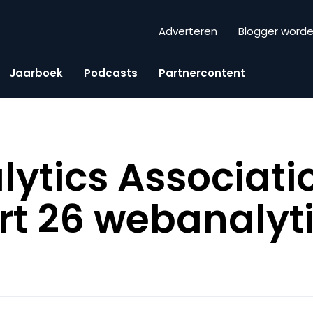
Adverteren
Blogger word
Jaarboek
Podcasts
Partnercontent
ytics Associati
rt 26 webanalyt