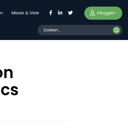
Inloggen
en
Missie & Visie
on
ics