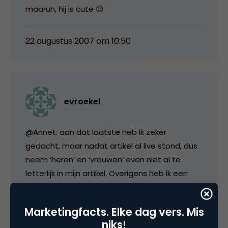
maaruh, hij is cute 😉
22 augustus 2007 om 10:50
evroekel
@Annet: aan dat laatste heb ik zeker
gedacht, maar nadat artikel al live stond, dus
neem ‘heren’ en ‘vrouwen’ even niet al te
letterlijk in mijn artikel. Overigens heb ik een
homosexuele vriend al erg blij gemaakt
vanochtend, zeker toen ik hem paar
Marketingfacts. Elke dag vers. Mis
commando’s mailde 😉
niks!