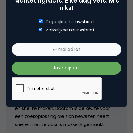
Marketingfacts. Elke dag vers. Mis
Tags
niks!
zoekmachine marketing
Dagelijkse nieuwsbrief
Wekelijkse nieuwsbrief
6 Reacties
André Scholten
@Gerard: zoektechnologie op een site is echt
ontzettend moeilijk om efficiënt in te richten
en snel te maken. Daarom is de keuze voor
een zoekoplossing die zich bewezen heeft,
snel en niet te duur is makkelijk gemaakt.