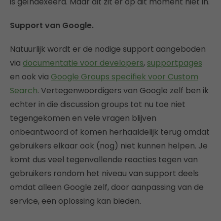
is geïndexeerd. Maar dit zit er op dit moment niet in.
Support van Google.
Natuurlijk wordt er de nodige support aangeboden
via
documentatie voor developers
,
supportpages
en ook via
Google Groups specifiek voor Custom
Search
. Vertegenwoordigers van Google zelf ben ik
echter in die discussion groups tot nu toe niet
tegengekomen en vele vragen blijven
onbeantwoord of komen herhaaldelijk terug omdat
gebruikers elkaar ook (nog) niet kunnen helpen. Je
komt dus veel tegenvallende reacties tegen van
gebruikers rondom het niveau van support deels
omdat alleen Google zelf, door aanpassing van de
service, een oplossing kan bieden.