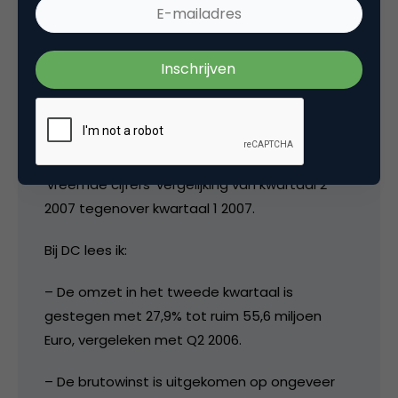
Wij (=Affiliates.nl) zagen in het eerste
kwartaal nog juist een sterke stijging van
de omzet van meer dan 10 procent.
Dus een stijging van 10% in kwartaal 1 2007 tov
kwartaal 4 van 2006? of wat? Terwijl het in dit
bericht van Tradedoubler gaat over de
‘vreemde cijfers’ vergelijking van kwartaal 2
2007 tegenover kwartaal 1 2007.
Bij DC lees ik:
– De omzet in het tweede kwartaal is
gestegen met 27,9% tot ruim 55,6 miljoen
Euro, vergeleken met Q2 2006.
– De brutowinst is uitgekomen op ongeveer