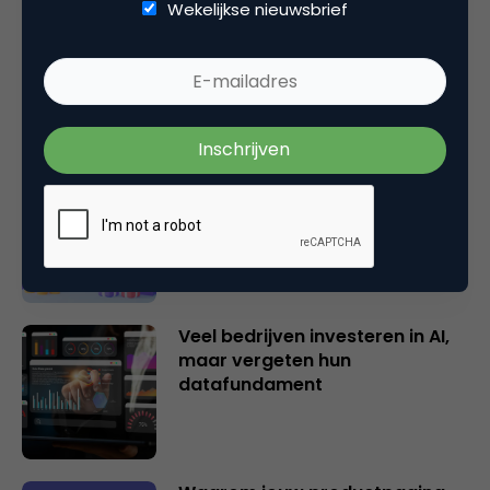
Wekelijkse nieuwsbrief
Gemeten en bewezen: zo
onderbouwt data pDOOH als
performancekanaal
Email Marketing Automation: dit
zijn de populairste AI-tools voor
marketeers
Veel bedrijven investeren in AI,
maar vergeten hun
datafundament