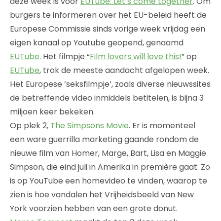
deze week is voor
EUTube: Let’s come together
. Om
burgers te informeren over het EU-beleid heeft de
Europese Commissie sinds vorige week vrijdag een
eigen kanaal op Youtube geopend, genaamd
EUTube
. Het filmpje “
Film lovers will love this!
” op
EUTube
, trok de meeste aandacht afgelopen week.
Het Europese ‘seksfilmpje’, zoals diverse nieuwssites
de betreffende video inmiddels betitelen, is bijna 3
miljoen keer bekeken.
Op plek 2,
The Simpsons Movie
. Er is momenteel
een ware guerrilla marketing gaande rondom de
nieuwe film van Homer, Marge, Bart, Lisa en Maggie
Simpson, die eind juli in Amerika in première gaat. Zo
is op YouTube een homevideo te vinden, waarop te
zien is hoe vandalen het Vrijheidsbeeld van New
York voorzien hebben van een grote donut.