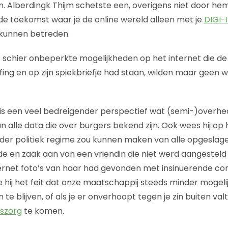
pen. Alberdingk Thijm schetste een, overigens niet door 
e toekomst waar je de online wereld alleen met je
DIGI-
 kunnen betreden.
schier onbeperkte mogelijkheden op het internet die de
riefing en op zijn spiekbriefje had staan, wilden maar geen 
 is een veel bedreigender perspectief wat (semi-)overh
n alle data die over burgers bekend zijn. Ook wees hij op
der politiek regime zou kunnen maken van alle opgeslag
alde en zaak aan van een vriendin die niet werd aangestel
rnet foto’s van haar had gevonden met insinuerende c
hij het feit dat onze maatschappij steeds minder mogel
te blijven, of als je er onverhoopt tegen je zin buiten val
szorg
te komen.