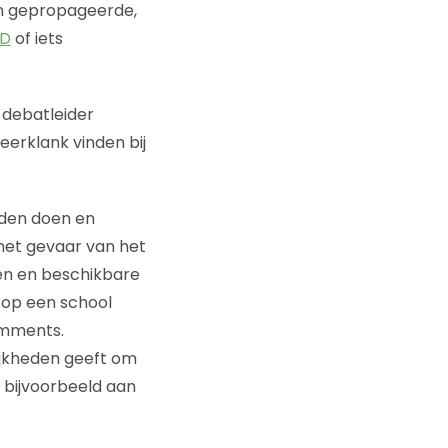
hem gepropageerde,
ID
of iets
 debatleider
weerklank vinden bij
eden doen en
 het gevaar van het
en en beschikbare
d op een school
omments.
ijkheden geeft om
t bijvoorbeeld aan