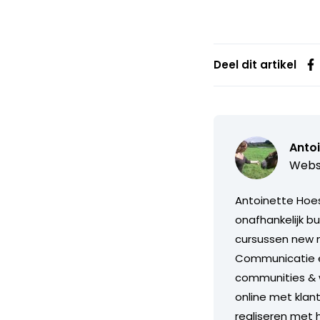
Deel dit artikel
Anto
Webs
Antoinette Hoes 
onafhankelijk b
cursussen new 
Communicatie en
communities & w
online met klant
realiseren met 