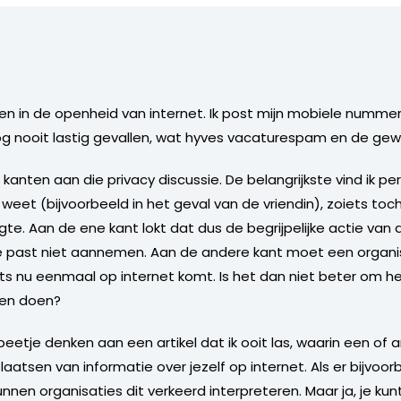
men in de openheid van internet. Ik post mijn mobiele nummer
nog nooit lastig gevallen, wat hyves vacaturespam en de g
 kanten aan die privacy discussie. De belangrijkste vind ik pe
 weet (bijvoorbeeld in het geval van de vriendin), zoiets toc
te. Aan de ene kant lokt dat dus de begrijpelijke actie van 
je past niet aannemen. Aan de andere kant moet een organis
s nu eenmaal op internet komt. Is het dan niet beter om he
nnen doen?
etje denken aan een artikel dat ik ooit las, waarin een o
atsen van informatie over jezelf op internet. Als er bijvoor
nen organisaties dit verkeerd interpreteren. Maar ja, je kunt 