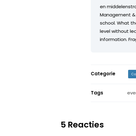
en middelenstr
Management & Op
school. What the
level without l
information. Fra
Categorie
Co
Tags
eve
5 Reacties