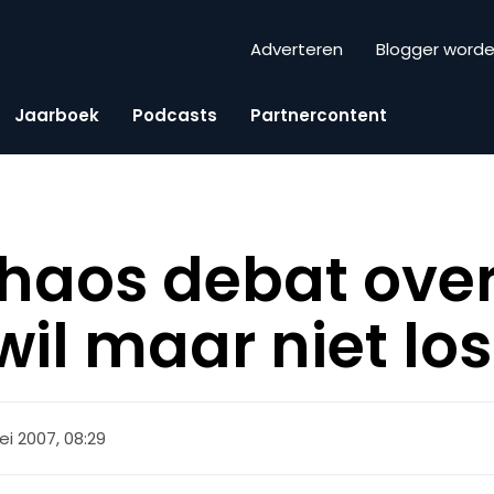
Adverteren
Blogger word
Jaarboek
Podcasts
Partnercontent
haos debat over
 wil maar niet l
ei 2007, 08:29