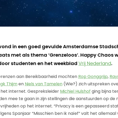
vond in een goed gevulde Amsterdamse Stads
aats met als thema ‘Grenzeloos’. Happy Chaos wo
door studenten en het weekblad
Vrij Nederland
.
‘Grenzen aan Bereikbaarheid mochten
Rop Gonggrijp
,
Ray
ngk Thijm
en
Niels van Tamelen
(Wie?) zich uitspreken ov
het internet. Gespreksleider
Michiel Hulshof
ging bijna te
en mee te gaan in zijn stellingen die aanstuurden op de
vrijheden op het internet. “Privacy is een gepasseerd st
lgens Spanjaar “Misschien ben ik naïef” valt het allemaa