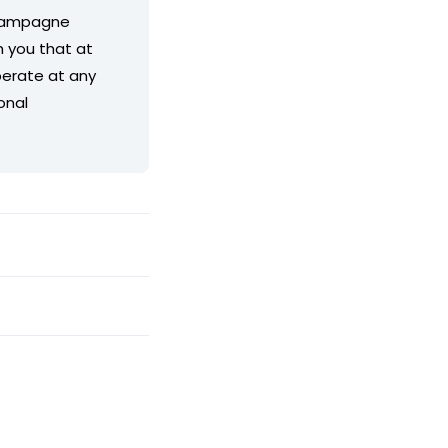
 Campagne
 you that at
operate at any
onal