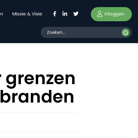
Inloggen
en
Missie & Visie
 grenzen
osbranden