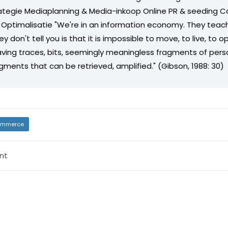
ategie Mediaplanning & Media-inkoop Online PR & seeding
timalisatie "We're in an information economy. They teach
y don't tell you is that it is impossible to move, to live, to 
eaving traces, bits, seemingly meaningless fragments of pers
gments that can be retrieved, amplified." (Gibson, 1988: 30)
mmerce
nt