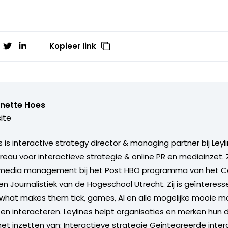
Kopieer link
inette Hoes
ite
is interactive strategy director & managing partner bij Leyl
ureau voor interactieve strategie & online PR en mediainzet.
media management bij het Post HBO programma van het C
 Journalistiek van de Hogeschool Utrecht. Zij is geïnteresse
hat makes them tick, games, AI en alle mogelijke mooie m
en interacteren. Leylines helpt organisaties en merken hun d
het inzetten van: Interactieve strategie Geintegreerde inte