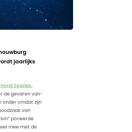
chouwburg
rdt jaarlijks
mond Spanjar
,
er de gevaren van-
n onder omdat zijn
 noodzaak van
ation” poneerde
l wel mee met de