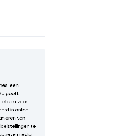
ines, een
 Ze geeft
entrum voor
erd in online
anieren van
oelstellingen te
ractieve media