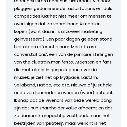
meer geluisterd naar hun luisteraars. Via door
pluggers gedomineerde radiostations en Idols
competities lukt het niet meer om mensen te
overtuigen dat ze vooral band X moeten
kopen (want daarin is al zoveel marketing
geinvesteerd). Een paar dagen geleden stond
hier al een referentie naar ‘Markets are
converstations’, een van de primaire stellingen
van the cluetrain manifesto. Artiesten en fans
die met elkaar in gesprek gaan over de
muziek, je ziet het op MySpace, Last.fm,
Sellaband, Habbo, etc etc. Nieuwe of juist hele
oude verdienmodellen worden (weer) actueel.
Ik snap dat de Vivendi’s van deze wereld bang
zijn dat hun shareholder value afneemt en dat
ze daarom krampachtig vasthouden aan het
bestrijden van ‘piraterij’, maar wellicht is het