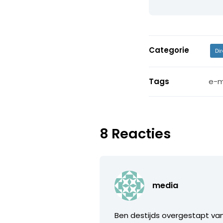
Categorie
Di
Tags
e-m
8 Reacties
media
Ben destijds overgestapt van