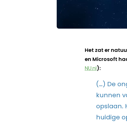
Het zat er natu
en Microsoft haa
NU.nl
):
(…) De on
kunnen va
opslaan. 
huidige o