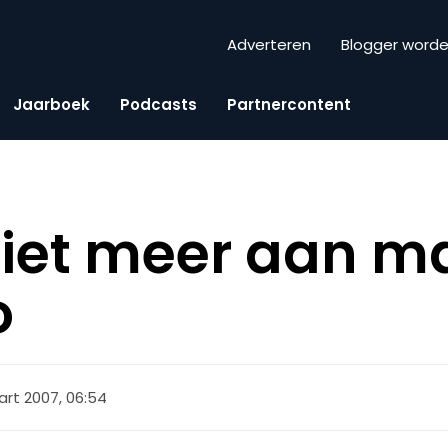
Adverteren
Blogger word
Jaarboek
Podcasts
Partnercontent
iet meer aan m
o
rt 2007, 06:54