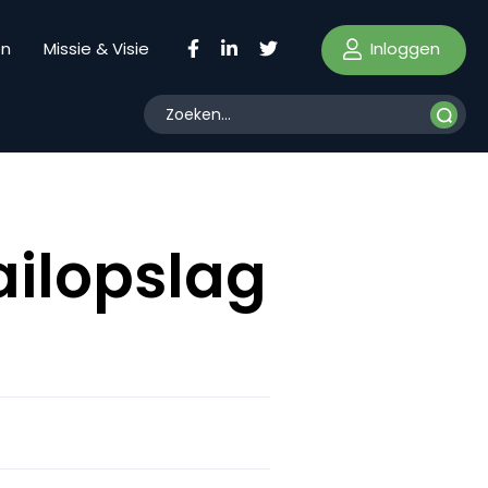
Inloggen
en
Missie & Visie
ailopslag