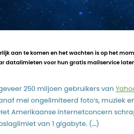
urlijk aan te komen en het wachten is op het mo
r datalimieten voor hun gratis mailservice laten
geveer 250 miljoen gebruikers van
Yaho
naf mei ongelimiteerd foto’s, muziek en
Het Amerikaanse internetconcern schra
pslaglimiet van 1 gigabyte. (…)