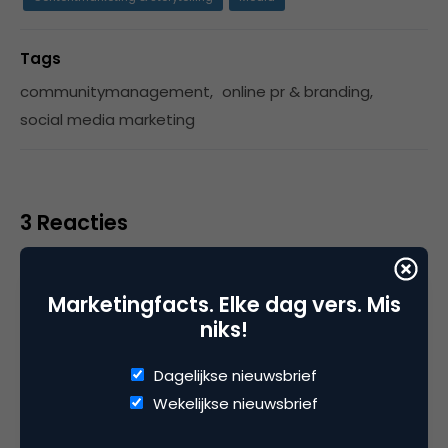
Tags
communitymanagement
,
online pr & branding
,
social media marketing
3 Reacties
Marketingfacts. Elke dag vers. Mis
lbroekman
niks!
Dagelijkse nieuwsbrief
Robin, feitelijk praat je over co-creatie in
Wekelijkse nieuwsbrief
algemene zin met een specialisatie naar
online communities toe. Er wordt ‘iets’ samen