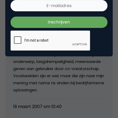
met ‘de gebruiker’ geproduceerd en in dit
specifieke geval worden online communities
ingezet. Door de focus die je aanbrengt (geen
Hyves etc) moet je op zoek naar
gesegmenteerde gemeenschappen,
waardoor schaalgrootte afvalt als reden.
Redenen die je dan wel kunt noemen om dit
middel in te zetten zijn: betrokkenheid bij het
onderwerp, laagdrempeligheid, meerwaarde
geven aan gebruiker door co-creatorschap.
Voorbeelden zijn er wel, maar die zijn naar mijn
mening met name te vinden bij bedrijfsinterne
oplossingen.
19 maart 2007 om 10:40