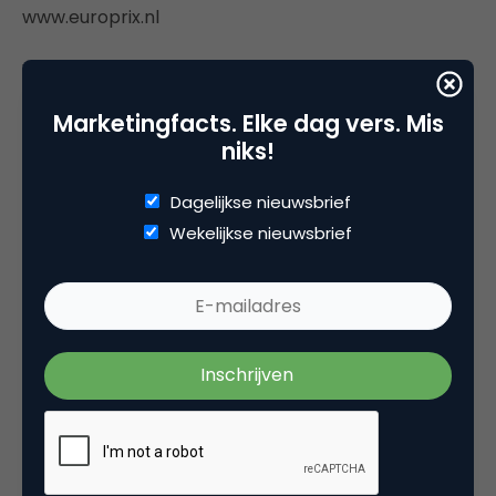
www.europrix.nl
Voor vragen over inzendingen: Mary Driessen
(mary@europrix.nl)
Marketingfacts. Elke dag vers. Mis
niks!
Vragen van pers: Jak Boumans (jak@europrix.nl)
Dagelijkse nieuwsbrief
Secretariaat Nederland: +31 6 45482232
Wekelijkse nieuwsbrief
Vragen in België: Rudi Vansnick
(rudi.vansnick@isoc.be)
Secretariaat Vlaanderen: +32 9 3293016
Deel dit artikel