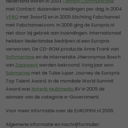
Nederland waren in 2003
Talmon Communicatie
met Contact: duizenden meldingen per dag, in 2004
VPRO
met 3voor12 en in 2005 Stichting Fabchannel
met Fabchannel.com. In 2006 ging de Europrix.nl
niet door bij gebrek aan inzendingen. Internationaal
hebben Nederlandse bedrijven al een Europrix
verworven. De CD-ROM productie Anne Frank van
Softmachine
en de internetsite Jhieronymus Bosch
van
Zappwerk
werden bekroond. Vorig jaar won
Submarine
met de Tulse Luper Journey de Europrix
Top Talent Award. In de mondiale World Summit
Award was
Noterik Multimedia
BV in 2005 de
winnaar van de categorie e-Government.
Voor meer informatie over de EUROPRIX.nl 2006:
Algemene informatie en inschrijfformulier: