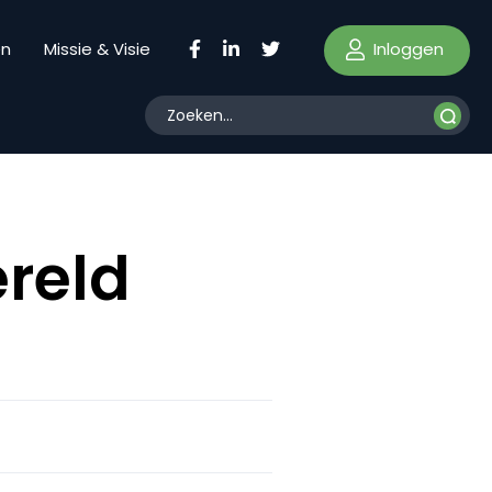
Inloggen
en
Missie & Visie
ereld