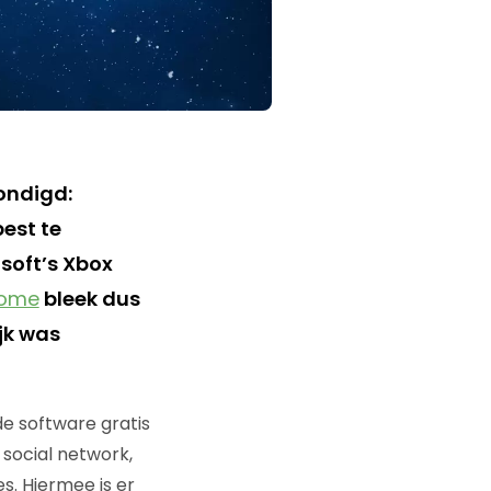
ondigd:
best te
soft’s Xbox
Home
bleek dus
ijk was
e software gratis
 social network,
. Hiermee is er