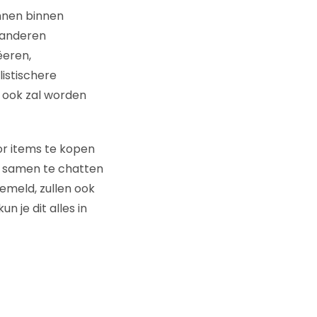
unnen binnen
 anderen
ëeren,
listischere
e ook zal worden
or items te kopen
m samen te chatten
emeld, zullen ook
n je dit alles in