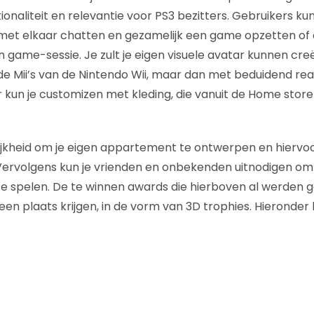
tionaliteit en relevantie voor PS3 bezitters. Gebruikers k
met elkaar chatten en gezamelijk een game opzetten of
n game-sessie. Je zult je eigen visuele avatar kunnen cre
de Mii’s van de Nintendo Wii, maar dan met beduidend rea
r kun je customizen met kleding, die vanuit de Home stor
ijkheid om je eigen appartement te ontwerpen en hiervo
 Vervolgens kun je vrienden en onbekenden uitnodigen o
 spelen. De te winnen awards die hierboven al werden g
en plaats krijgen, in de vorm van 3D trophies. Hieronder ku