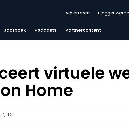
Adverteren
Blogger word
Jaarboek
Podcasts
Partnercontent
ceert virtuele w
tion Home
, 11:21