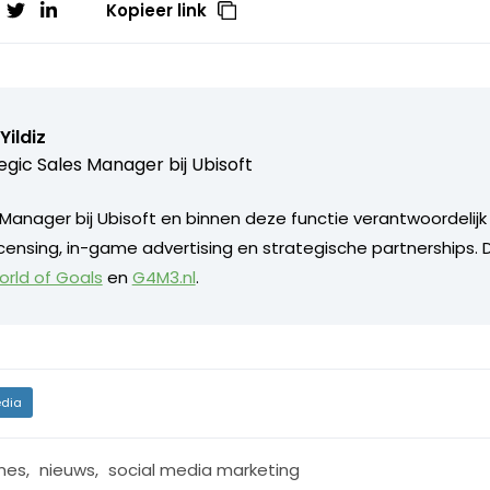
Kopieer link
ildiz
egic Sales Manager bij
Ubisoft
Manager bij Ubisoft en binnen deze functie verantwoordelijk 
licensing, in-game advertising en strategische partnerships.
rld of Goals
en
G4M3.nl
.
dia
mes
,
nieuws
,
social media marketing