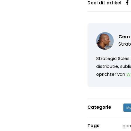
Deel dit artikel
Cem Y
Strat
Strategic Sales 
distributie, sub
oprichter van
Wo
Categorie
Me
Tags
ga