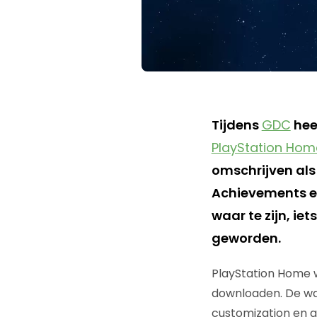
Tijdens
GDC
hee
PlayStation Hom
omschrijven als
Achievements en
waar te zijn, ie
geworden.
PlayStation Home w
downloaden. De war
customization en g