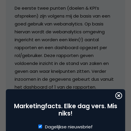
De eerste twee punten (doelen & KPI’s
afspreken) zijn volgens mij de basis van een
goed gebruik van webanalytics. Op basis
hiervan wordt de webanalytics omgeving
ingericht en worden een klein(!) aantal
rapporten en een dashboard opgezet per
rol/gebruiker. Deze rapporten geven
voldoende inzicht in de stand van zaken en
geven aan waar knelpunten zitten. Verder
inzoomen in de gegevens gebeurt dus vanuit
het dashboard of 1 van de rapporten.
De analyse moet vervolgens leiden tot
Marketingfacts. Elke dag vers. Mis
concrete acties die aansluiten bij het behalen
niks!
van doelstellingen.
Dagelijkse nieuwsbrief
Webanalytics is bedoeld om onderbouwd te