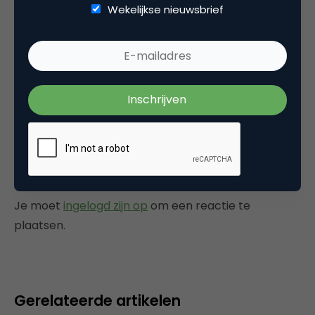
Wekelijkse nieuwsbrief
handelen om zo doelstellingen te halen, niet
om rapporten te maken. Een rapport kan je
hooguit laten zien dat je een probleem hebt…
niet hoe het komt!
14 februari 2007 om 13:24
Plaats reactie
Je moet
ingelogd zijn op
om een reactie te
plaatsen.
Gerelateerde artikelen