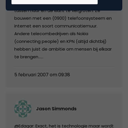
nieuwe technologie gebruikt om de kloof
tussen haar en de klant te vergroten. Ze
bouwen met een (0900) telefoonsysteem en
internet een soort communicatiemuur.
Andere telecombedrijven als Nokia
(connecting people) en KPN (altijd dichtbij)
hebben juist de ambitie om mensen bij elkaar
te brengen……
5 februari 2007 om 09:38
Jason Simmonds
@Edagar: Exact, het is technologie maar wordt