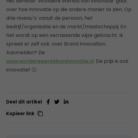
Het seminar ‘Wondere Wereld van Innovatie’ gaat
over hoe Innovatie op die andere manier te zien. Op
drie niveau`s: vanuit de persoon, het
bedrijf/organisatie en de markt/maatschappij. En
het wordt op een verrassende wijze gebracht. Ik
spreek er zelf ook: over Brand Innovation.
Aanmelden? Zie
www.wonderewereldvaninnovatie.nl
. De prijs is ook
innovatief 🙂
Deel dit artikel
Kopieer link