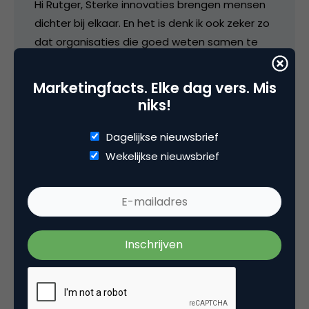
Hi Rutger, Sterke innovaties brengen mensen
dichter bij elkaar. En het is denk ik ook zeker zo
dat organisaties die goed weten samen te
werken ook beter weten te innoveren.
Marketingfacts. Elke dag vers. Mis
niks!
5 februari 2007 om 08:24
Dagelijkse nieuwsbrief
Wekelijkse nieuwsbrief
Edgar
Interessant. Ik heb net een column hierover
geschreven n.a.v. een conflict met mijn
kabelaar:
………..Wat mij opvalt is dat het lijkt of Casema