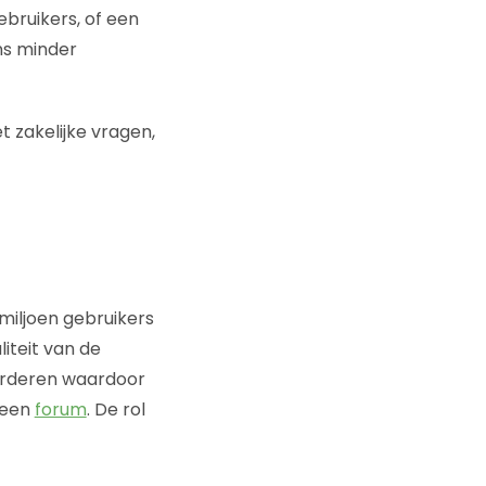
bruikers, of een
ns minder
 zakelijke vragen,
 miljoen gebruikers
iteit van de
arderen waardoor
 een
forum
. De rol