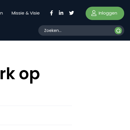
Inloggen
en
Missie & Visie
erk op