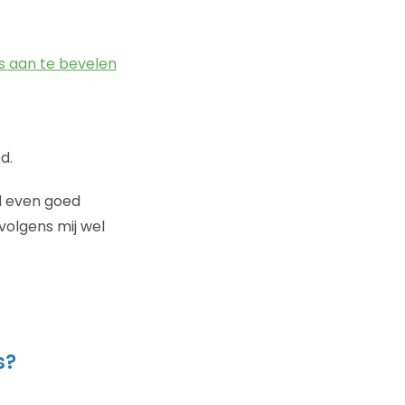
rs aan te bevelen
d.
jd even goed
volgens mij wel
s?