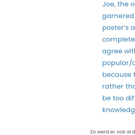
Joe, the 
garnered 
poster’s 
completel
agree with
popular/a
because t
rather tha
be too dif
knowledge
Zo werd er ook al 