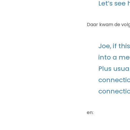
Let’s see
Daar kwam de volg
Joe, if th
into a me
Plus usua
connectio
connectio
en: