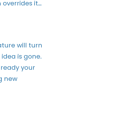
 overrides it…
ature will turn
idea is gone.
lready your
ng new