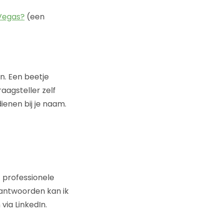
 Vegas?
(een
n. Een beetje
vraagsteller zelf
ienen bij je naam.
t professionele
eantwoorden kan ik
ia LinkedIn.