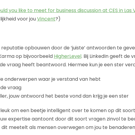
ld you like to meet for business discussion at CES in Las
ijkheid voor jou
Vincent
?)
n reputatie opbouwen door de ‘juiste’ antwoorden te geve
 Karma op bijvoorbeeld
HigherLevel
. Bij LinkedIn geeft de 
 de vraag heeft beantwoord. Hiermee kun je een ster verd
 de onderwerpen waar je verstand van hebt
de vraag
ler, jouw antwoord het beste vond dan krijg je een ster
 leuk om een beetje intelligent over te komen op dit soor
jouw expertise aantoont door dit soort vragen zinvol te b
 dit meetelt als mensen overwegen om jou te benaderen v