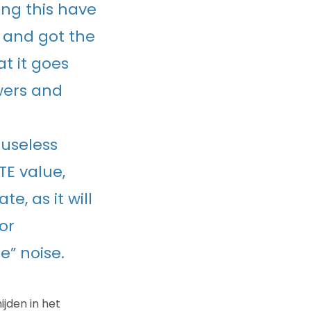
ing this have
 and got the
t it goes
wers and
 useless
E value,
e, as it will
or
e” noise.
jden in het