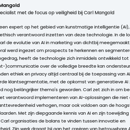
 Mangold
ecialist met de focus op veiligheid bij Carl Mangold
 een expert op het gebied van kunstmatige intelligentie (AI)
 ethisch verantwoord inzetten van deze technologie. In de lo
Carl de evolutie van AI in marketing van dichtbij meegemaakt
oral werd ingezet om prospects te herkennen en segmenter
opgedrag, heeft de technologie zich inmiddels ontwikkeld tot
nt-)communicatie over de volledige breedte kan ondersteun
en ethiek en privacy altijd centraal bij de toepassing van A
e klantsegmentatie, met de opkomst van generatieve AI zij
 nog belángrijker thema's geworden. Carl zet zich in om bed
het verantwoord implementeren van AI-oplossingen die niet 
klanttevredenheid verhogen, maar ook voldoen aan de hoogs
aarden. Met zijn diepgaande kennis van AI en zijn toewijding 
t Carl organisaties de balans te vinden tussen innovatie en
kheid. Zijn werk draagt bij aan het creëren van betrouwbare