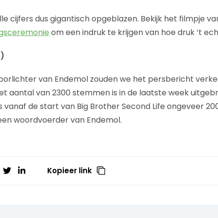
alle cijfers dus gigantisch opgeblazen. Bekijk het filmpje v
ngsceremonie
om een indruk te krijgen van hoe druk ‘t ech
)
oorlichter van Endemol zouden we het persbericht verk
et aantal van 2300 stemmen is in de laatste week uitgeb
s vanaf de start van Big Brother Second Life ongeveer 
 een woordvoerder van Endemol.
Kopieer link