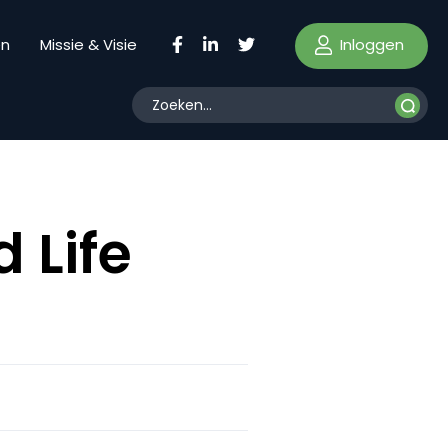
Inloggen
en
Missie & Visie
 Life