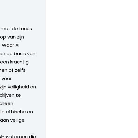
, met de focus
op van zijn
. Waar AI
en op basis van
 een krachtig
en of zelfs
I voor
n veiligheid en
rijven te
alleen
te ethische en
aan veilige
 AI-systemen die