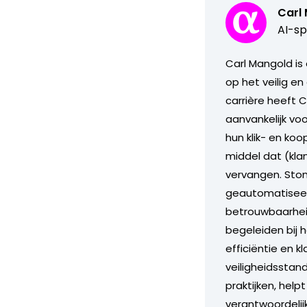
Carl
AI-sp
Carl Mangold is
op het veilig en
carrière heeft 
aanvankelijk vo
hun klik- en ko
middel dat (kla
vervangen. Stond
geautomatiseerd
betrouwbaarheid
begeleiden bij 
efficiëntie en 
veiligheidsstand
praktijken, help
verantwoordelij