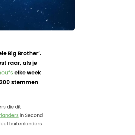
le Big Brother’.
est raar, als je
houfs
elke week
e 4200 stemmen
rs die dit
rlanders
in Second
oveel buitenlanders