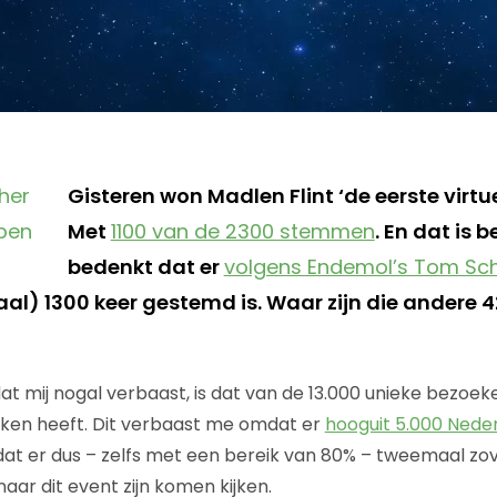
Gisteren won Madlen Flint ‘de eerste virtue
Met
1100 van de 2300 stemmen
. En dat is b
bedenkt dat er
volgens Endemol’s Tom Sc
maal) 1300 keer gestemd is. Waar zijn die ander
at mij nogal verbaast, is dat van de 13.000 unieke bezoeke
en heeft. Dit verbaast me omdat er
hooguit 5.000 Nede
 en dat er dus – zelfs met een bereik van 80% – tweemaal z
aar dit event zijn komen kijken.