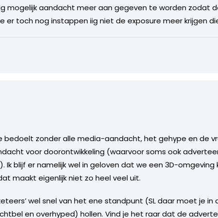
nig mogelijk aandacht meer aan gegeven te worden zodat
e er toch nog instappen iig niet de exposure meer krijgen di
je bedoelt zonder alle media-aandacht, het gehype en de v
acht voor doorontwikkeling (waarvoor soms ook adverteerd
. Ik blijf er namelijk wel in geloven dat we een 3D-omgeving 
dat maakt eigenlijk niet zo heel veel uit.
keteers’ wel snel van het ene standpunt (SL daar moet je in 
uchtbel en overhyped) hollen. Vind je het raar dat de advert