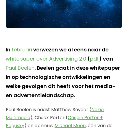
In
februari
verwezen we al eens naar de
whitepaper over Advertising 2.0
(
pdf
) van
Paul Beelen
. Beelen gaat in deze whitepaper
in op technologische ontwikkelingen en
welke gevolgen dit heeft voor het media-
en advertentielandschap.
Paul Beelen is naast Matthew Snyder (
Nokia
Multimedia
), Chuck Porter (
Crispin Porter +
Bogusky
) en opnieuw
Michael Moon
, één van de