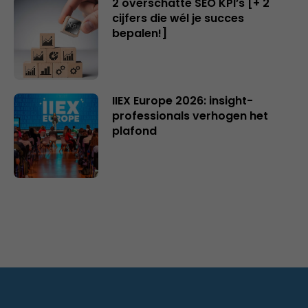
2 overschatte SEO KPI’s [+ 2
cijfers die wél je succes
bepalen!]
IIEX Europe 2026: insight-
professionals verhogen het
plafond