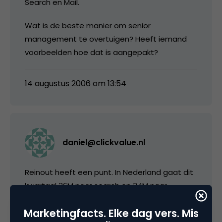
Search en Mail.
Wat is de beste manier om senior
management te overtuigen? Heeft iemand
voorbeelden hoe dat is aangepakt?
14 augustus 2006 om 13:54
daniel@clickvalue.nl
Reinout heeft een punt. In Nederland gaat dit
kwartaal 36M naar search en 34M naar
Banners. IAB en Forrester zijn misschien niet
Marketingfacts. Elke dag vers. Mis
helemaal te vergelijken. Hoewel het bericht