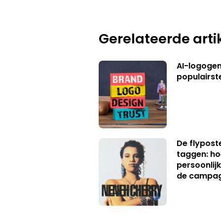
Gerelateerde arti
AI-logogene
populairst
De flypost
taggen: ho
persoonlij
de campa