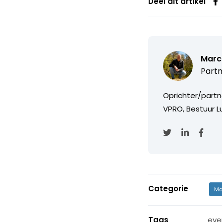
Deel dit artikel
Marc
Partn
Oprichter/partn
VPRO, Bestuur Lu
Categorie
Ma
Tags
eve