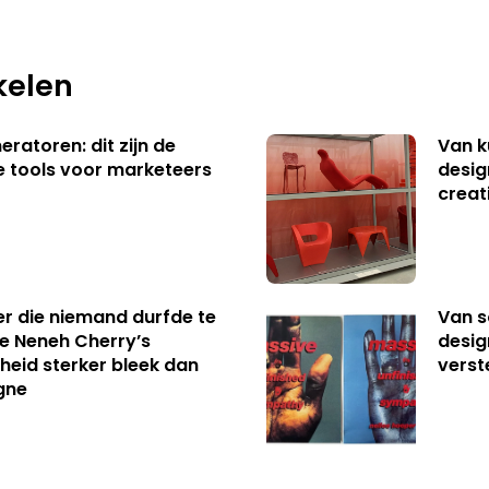
kelen
ratoren: dit zijn de
Van k
e tools voor marketeers
desig
creat
er die niemand durfde te
Van s
e Neneh Cherry’s
desig
kheid sterker bleek dan
verst
gne