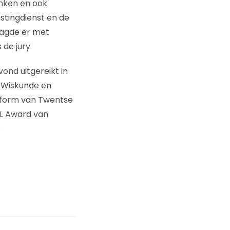
enken en ook
stingdienst en de
aagde er met
de jury.
nd uitgereikt in
 Wiskunde en
atform van Twentse
L Award van
.