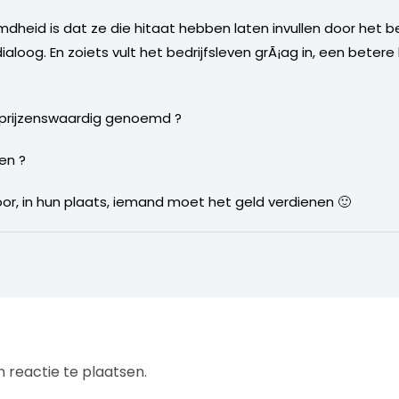
eid is dat ze die hitaat hebben laten invullen door het be
ialoog. En zoiets vult het bedrijfsleven grÃ¡ag in, een beter
u prijzenswaardig genoemd ?
ven ?
r, in hun plaats, iemand moet het geld verdienen 🙂
 reactie te plaatsen.