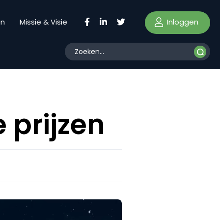
Inloggen
en
Missie & Visie
e prijzen