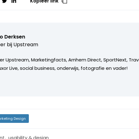
Kopieer link
o Derksen
er bij
Upstream
er Upstream, Marketingfacts, Arnhem Direct, SportNext, Trav
xor Live, social business, onderwijs, fotografie en vader!
rketing Design
nt
,
usability & design