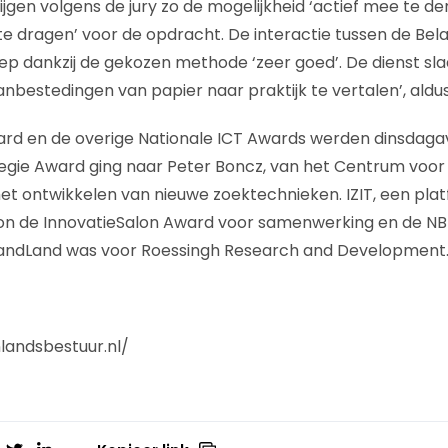
gen volgens de jury zo de mogelijkheid ‘actief mee te d
te dragen’ voor de opdracht. De interactie tussen de Bela
iep dankzij de gekozen methode ‘zeer goed’. De dienst sl
nbestedingen van papier naar praktijk te vertalen’, aldus 
d en de overige Nationale ICT Awards werden dinsdagavo
egie Award ging naar Peter Boncz, van het Centrum voor
het ontwikkelen van nieuwe zoektechnieken. IZIT, een pl
on de InnovatieSalon Award voor samenwerking en de NB
andLand was voor Roessingh Research and Development
landsbestuur.nl/