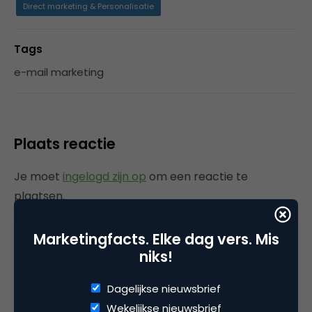
Direct marketing & Personalisatie
Tags
e-mail marketing
Plaats reactie
Je moet
ingelogd zijn op
om een reactie te
plaatsen.
Marketingfacts. Elke dag vers. Mis
niks!
Gerelateerde artikelen
Dagelijkse nieuwsbrief
Wat is Magnetic Networking? De
Wekelijkse nieuwsbrief