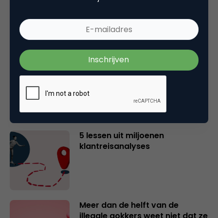
evolutie van netwerken in een
tijdperk van personal branding
Waarom jouw productpagina
onzichtbaar is voor ChatGPT
(en hoe je dat nu oplost)
5 lessen uit miljoenen
klantreisanalyses
Meer dan de helft van de
illegale gokkers weet niet dat ze