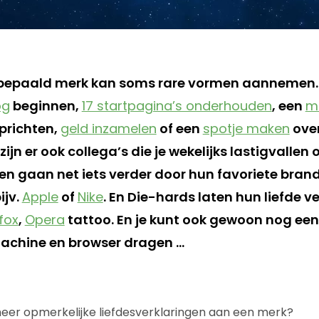
 bepaald merk kan soms rare vormen aannemen. 
og
beginnen,
17 startpagina’s onderhouden
, een
m
prichten,
geld inzamelen
of een
spotje maken
over
zijn er ook collega’s die je wekelijks lastigvallen o
en gaan net iets verder door hun favoriete brand
ijv.
Apple
of
Nike
. En Die-hards laten hun liefde 
efox
,
Opera
tattoo. En je kunt ook gewoon nog een 
achine en browser dragen …
eer opmerkelijke liefdesverklaringen aan een merk?