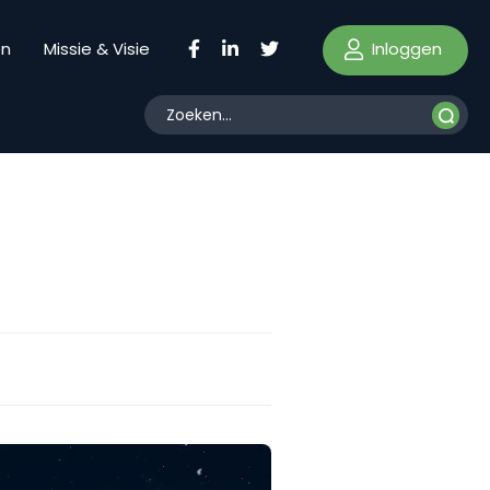
Inloggen
en
Missie & Visie