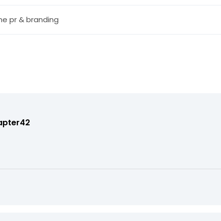
ine pr & branding
apter42