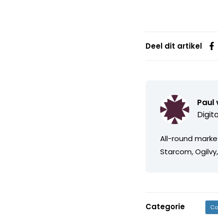
Deel dit artikel
Paul
Digit
All-round market
Starcom, Ogilvy
Categorie
Co