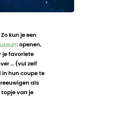
Zo kun je een
useum
openen,
 je favoriete
ver … (vul zelf
 in hun coupe te
vereeuwigen als
topje van je