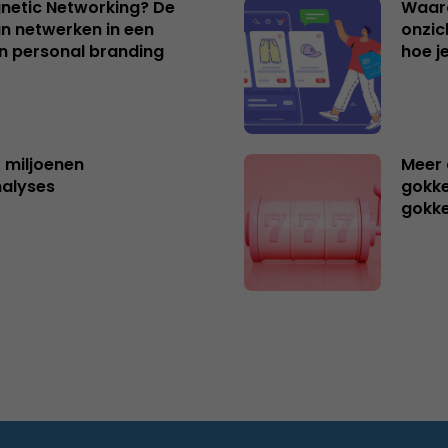
netic Networking? De
Waar
an netwerken in een
onzic
an personal branding
hoe j
t miljoenen
Meer 
nalyses
gokke
gokk