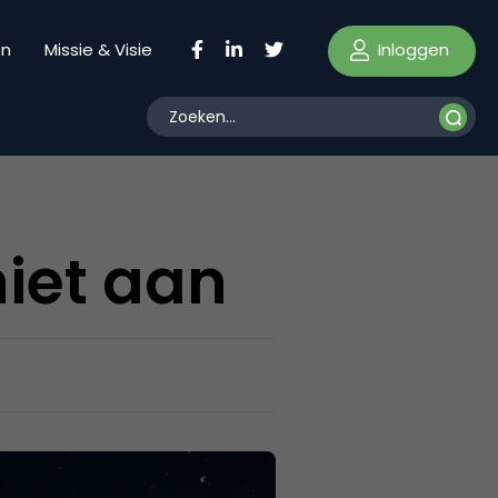
Inloggen
en
Missie & Visie
niet aan