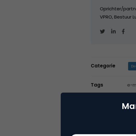
Oprichter/partn
VPRO, Bestuur Lu
Categorie
Di
Tags
e-m
Mar
1 Reactie