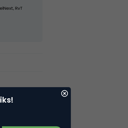
elNext, RvT
iks!