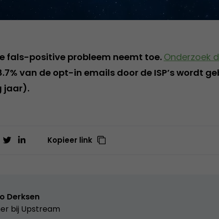
 fals-positive probleem neemt toe.
Onderzoek d
8.7% van de opt-in emails door de ISP’s wordt g
 jaar).
Kopieer link
o Derksen
er bij
Upstream