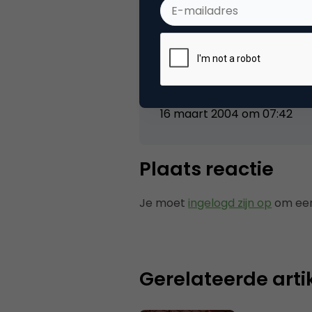
mangold
Het gaat hier overigens om e
16 maart 2004 om 07:42
Plaats reactie
Je moet
ingelogd zijn op
om een
Gerelateerde arti