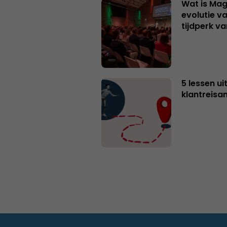
Wat is Mag
evolutie v
tijdperk v
5 lessen ui
klantreisa