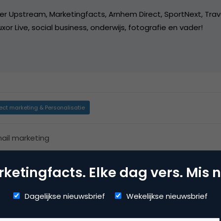
er Upstream, Marketingfacts, Arnhem Direct, SportNext, Trav
xor Live, social business, onderwijs, fotografie en vader!
rect marketing & Personalisatie
ail marketing
ketingfacts. Elke dag vers. Mis n
Dagelijkse nieuwsbrief
Wekelijkse nieuwsbrief