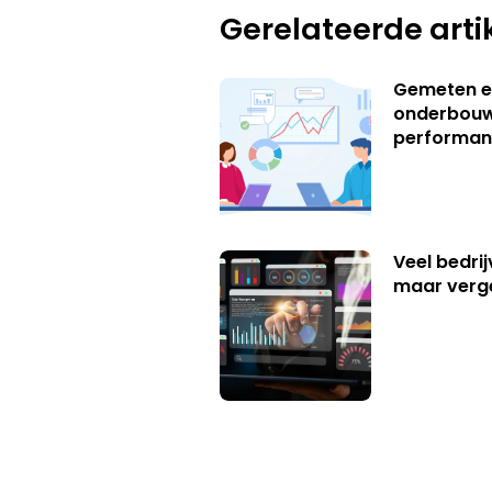
Gerelateerde arti
Gemeten e
onderbouw
performan
Veel bedrij
maar verg