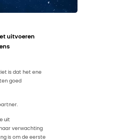
et uitvoeren
gens
et is dat het ene
cten goed
artner.
 uit
 naar verwachting
ing is om de eerste