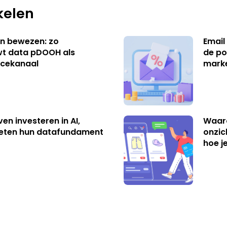
kelen
n bewezen: zo
Email
t data pDOOH als
de po
cekanaal
mark
ven investeren in AI,
Waar
eten hun datafundament
onzic
hoe j