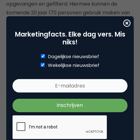
opgevangen en gefilterd. Hiermee kunnen de
komende 20 jaar 170 personen gebruik maken van
schoner (drink)water en verbeterde sanitaire
voorzieningen. Daarnaast zijn er met de donatie in
Marketingfacts. Elke dag vers. Mis
een vluchtelingenkamp in Somalië sanitaire
niks!
voorzieningen ontwikkelt. Hiermee zijn voor ruim
400 mensen de leefomstandigheden enigszins
Dagelijkse nieuwsbrief
verbeterd en is de kans op ziekte verminderd. Ook
Wekelijkse nieuwsbrief
werd er geld gedoneerd aan vluchtelingen en
ontheemden in Georgië. Hierdoor zijn vele
vluchtelingen voorzien van non-food items zoals
jerry cans, kooksets en dekens.
Bij de komende editie, en dat is voor het eerst, mag
de winnaar van Het Gouden Netje een waterproject
uitkiezen op
www.akvo.org
.