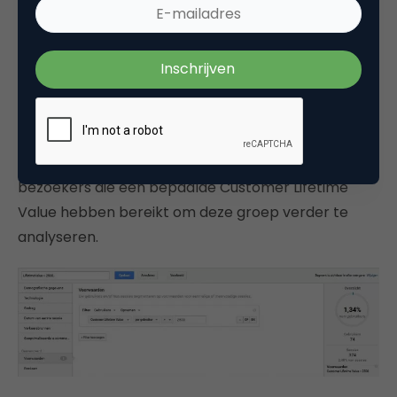
Nu wordt deze custom metric verstuurd naar
Google Analytics om te gebruiken in rapporten en
segmenten. Zo kun je een segment maken van
bezoekers die een bepaalde Customer Lifetime
Value hebben bereikt om deze groep verder te
analyseren.