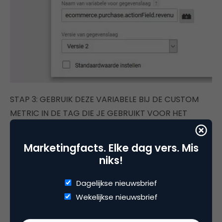
STAP 3: GEBRUIK DEZE VARIABELE BIJ DE CUSTOM
METRIC IN DE TAG DIE JE GEBRUIKT VOOR HET
VERSTUREN VAN E-COMMERCE GEGEVENS
Marketingfacts. Elke dag vers. Mis
Onder
Meer instellingen > Aangepaste
niks!
statistieken
voer je het indexnummer in en je kiest
de variabele die je net hebt aangemaakt.
Dagelijkse nieuwsbrief
Wekelijkse nieuwsbrief