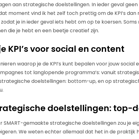
gen aan strategische doelstellingen. In ieder geval gee
 dat moment vind ik het zelf toch prettig om de KPI’s da
 zodat je in ieder geval iets hebt om op te koersen. Som
n die je hebt en een beetje creatief zijn.
e KPI’s voor social en content
anieren waarop je de KPI’s kunt bepalen voor jouw social 
campagnes tot langlopende programma’s: vanuit strategis
trategische doelstellingen: bottom-up, en op strategisch
u.
strategische doelstellingen: top
SMART-gemaakte strategische doelstellingen zou je eigen
eren. We weten echter allemaal dat het in de praktijk h