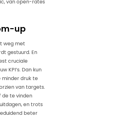
ic, van open-rates
tom-up
et weg met
dt gestuurd. En
st cruciale
ouw KPI’s. Dan kun
 minder druk te
orzien van targets.
 de te vinden
uitdagen, en trots
 beduidend beter