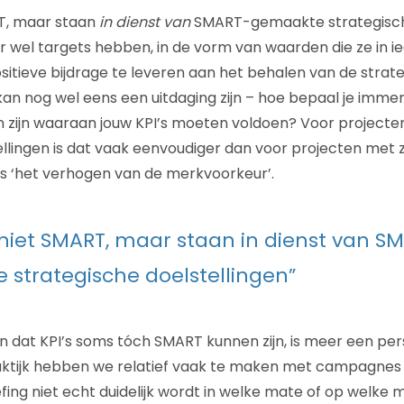
RT, maar staan
in dienst van
SMART-gemaakte strategische
r wel targets hebben, in de vorm van waarden die ze in 
tieve bijdrage te leveren aan het behalen van de strat
 kan nog wel eens een uitdaging zijn – hoe bepaal je imme
 zijn waaraan jouw KPI’s moeten voldoen? Voor projecte
tellingen is dat vaak eenvoudiger dan voor projecten met
als ‘het verhogen van de merkvoorkeur’.
jn niet SMART, maar staan in dienst van S
strategische doelstellingen”
at KPI’s soms tóch SMART kunnen zijn, is meer een pers
raktijk hebben we relatief vaak te maken met campagnes
fing niet echt duidelijk wordt in welke mate of op welke 