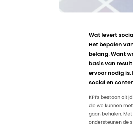
Wat levert soci
Het bepalen van 
belang. Want wa
basis van resul
ervoor nodig is.
social en conte
KPI’s bestaan altijd 
die we kunnen meten
gaan behalen. Metr
ondersteunen de s