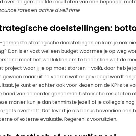
rd over de gemiddelde resultaten van een bepaalde metr
ounce rates
en
active dwell time
.
strategische doelstellingen: bot
-gemaakte strategische doelstellingen en kom je ook ni
ing? Dan is er vast wel een budget waarmee je op weg wor
erstand moet het wel lukken om te bedenken wat de mee
t project waar jij je op moet storten – voilà, daar heb je j
m gewoon maar uit te voeren wat er gevraagd wordt en je
taat, je kunt er echter ook voor kiezen om de KPI’s te vo
e hand van de eerder genoemde historische resultaten of
e manier kun je dan tenminste jezelf of je collega’s nog 
 targets overtreft. Dat levert je als bonus bovendien een
nterne of externe evaluatie. Regeren is vooruitzien.