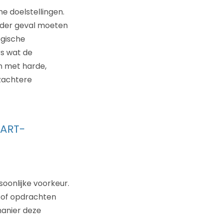
 doelstellingen.
ieder geval moeten
egische
rs wat de
n met harde,
 zachtere
MART-
oonlijke voorkeur.
 of opdrachten
manier deze