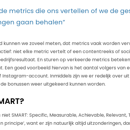
n de metrics die ons vertellen of we de ge
ingen gaan behalen”
eld kunnen we zoveel meten, dat metrics vaak worden ver
tief: niet elke metric vertelt of een contentreeks of so
bedrijfsresultaat. En sturen op verkeerde metrics beteken
t. Een goed voorbeeld hiervan is het aantal volgers van 
nstagram-account. Inmiddels zijn we er redelijk over uit 
ar de bonussen weer uitgekeerd kunnen worden.
 SMART?
I’s niet SMART: Specific, Measurable, Achievable, Relevant,
 principe’, want er zijn natuurlijk altijd uitzonderingen, d