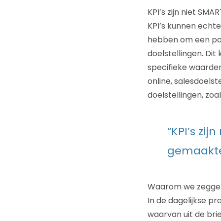
KPI’s zijn niet SMA
KPI’s kunnen echte
hebben om een posi
doelstellingen. Dit
specifieke waarden
online, salesdoels
doelstellingen, zo
“KPI’s zi
gemaakte 
Waarom we zeggen d
In de dagelijkse p
waarvan uit de brie