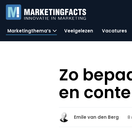
Marketingthema’s
Veelgelezen
Vacatures
Zo bepaal
en conte
8
Emile van den Berg