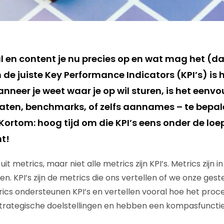
al en content je nu precies op en wat mag het (
de juiste Key Performance Indicators (KPI’s) is h
nneer je weet waar je op wil sturen, is het eenv
taten, benchmarks, of zelfs aannames – te bepal
 Kortom: hoog tijd om die KPI’s eens onder de lo
nt!
uit metrics, maar niet alle metrics zijn KPI’s. Metrics zijn in
. KPI’s zijn de metrics die ons vertellen of we onze gest
ics ondersteunen KPI’s en vertellen vooral hoe het proces
trategische doelstellingen en hebben een kompasfunctie