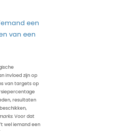
l iemand een
ten van een
gische
n invloed zijn op
ens van targets op
ersiepercentage
eden, resultaten
 beschikken,
marks
. Voor dat
eft wel iemand een