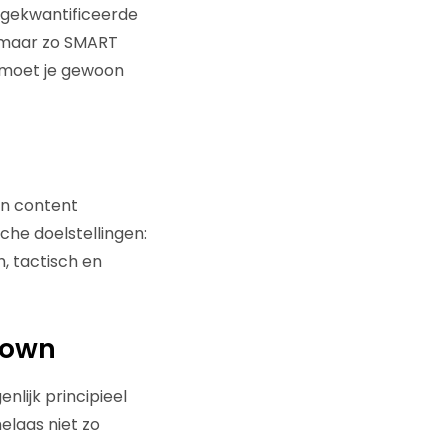
n gekwantificeerde
n maar zo SMART
s moet je gewoon
en content
che doelstellingen:
, tactisch en
-down
lijk principieel
elaas niet zo