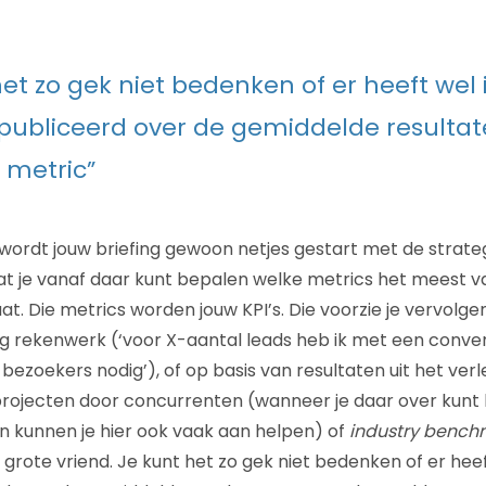
het zo gek niet bedenken of er heeft we
epubliceerd over de gemiddelde resulta
 metric”
l wordt jouw briefing gewoon netjes gestart met de strate
dat je vanaf daar kunt bepalen welke metrics het meest va
aat. Die metrics worden jouw KPI’s. Die voorzie je vervolg
ig rekenwerk (‘voor X-aantal leads heb ik met een conv
bezoekers nodig’), of op basis van resultaten uit het verl
projecten door concurrenten (wanneer je daar over kunt
 kunnen je hier ook vaak aan helpen) of
industry bench
e grote vriend. Je kunt het zo gek niet bedenken of er he