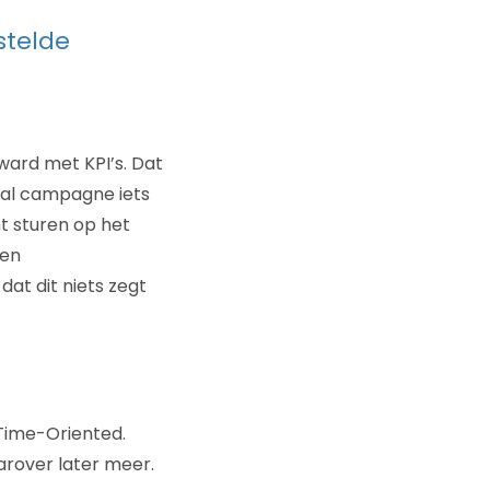
stelde
ward met KPI’s. Dat
cial campagne iets
t sturen op het
een
dat dit niets zegt
 Time-Oriented.
aarover later meer.