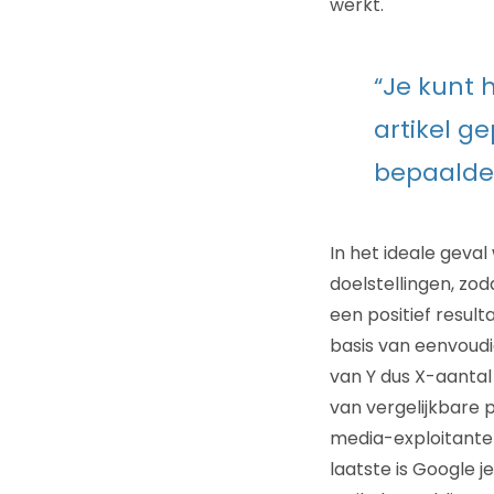
werkt.
“Je kunt 
artikel g
bepaalde
In het ideale geva
doelstellingen, zo
een positief result
basis van eenvoud
van Y dus X-aantal 
van vergelijkbare 
media-exploitanten
laatste is Google j