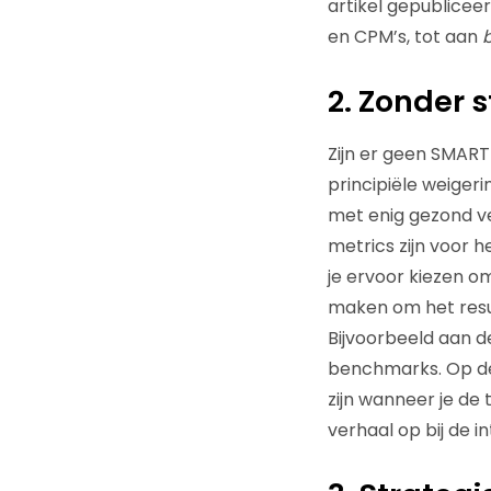
artikel gepublicee
en CPM’s, tot aan
b
2. Zonder 
Zijn er geen SMART
principiële weiger
met enig gezond v
metrics zijn voor he
je ervoor kiezen o
maken om het resul
Bijvoorbeeld aan d
benchmarks. Op dez
zijn wanneer je de
verhaal op bij de i