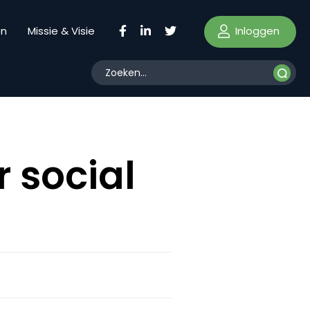
Inloggen
en
Missie & Visie
r social