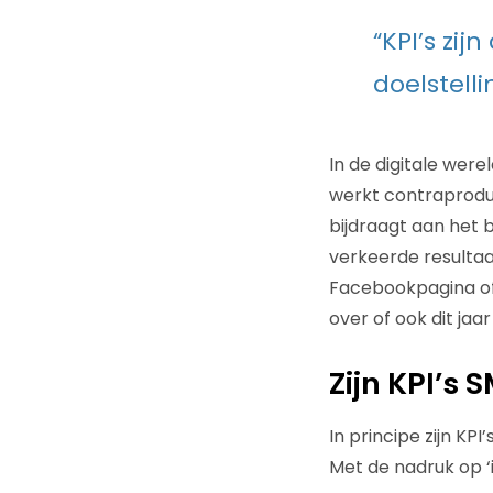
“KPI’s zij
doelstell
In de digitale wer
werkt contraproduc
bijdraagt aan het 
verkeerde resultaa
Facebookpagina of I
over of ook dit ja
Zijn KPI’s
In principe zijn KP
Met de nadruk op ‘in