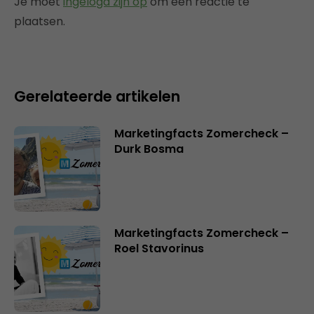
Je moet
ingelogd zijn op
om een reactie te
plaatsen.
Gerelateerde artikelen
Marketingfacts Zomercheck –
Durk Bosma
Marketingfacts Zomercheck –
Roel Stavorinus