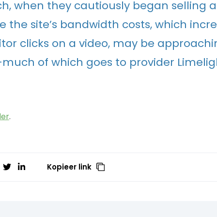
ch, when they cautiously began selling a
 the site’s bandwidth costs, which incr
itor clicks on a video, may be approachin
uch of which goes to provider Limelig
der
.
Kopieer link