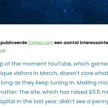
 publiceerde
Forbes.com
een aantal interessante 
be
:
up of the moment YouTube, which garner
nique visitors in March, doesn’t care wha
 long as they keep tuning in. Making mo
tter: The site, which has raised $11.5 mil
pital in the last year, didn’t see a penn