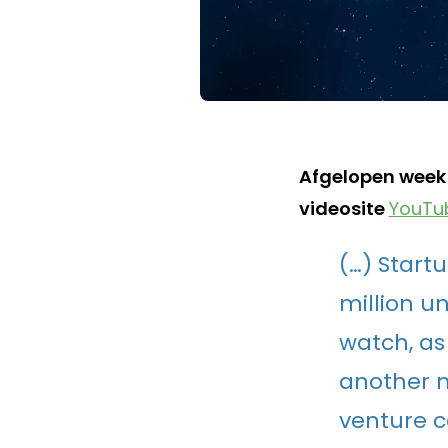
Afgelopen week
videosite
YouTu
(…) Start
million u
watch, as
another ma
venture ca