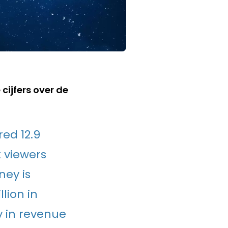
cijfers over de
ed 12.9
t viewers
ney is
lion in
y in revenue