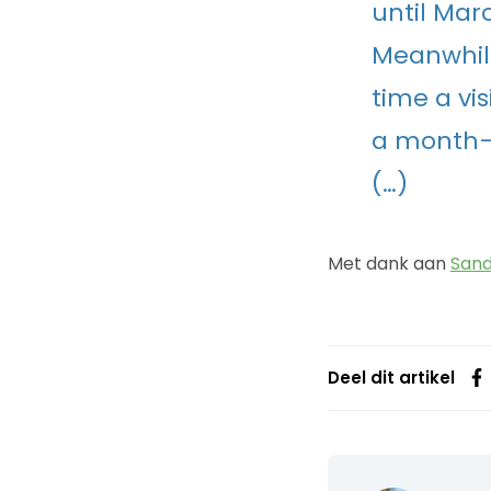
until Mar
Meanwhile
time a vis
a month–m
(…)
Met dank aan
San
Deel dit artikel