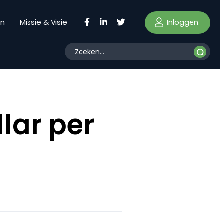
Inloggen
en
Missie & Visie
lar per