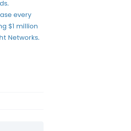
ds.
ease every
g $1 million
ht Networks.