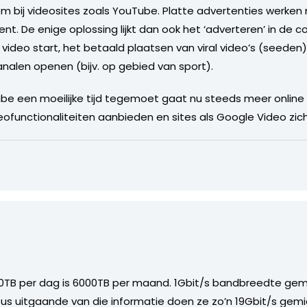
eem bij videosites zoals YouTube. Platte advertenties werke
ent. De enige oplossing lijkt dan ook het ‘adverteren’ in de c
video start, het betaald plaatsen van viral video’s (seede
nalen openen (bijv. op gebied van sport).
ube een moeilijke tijd tegemoet gaat nu steeds meer onlin
ofunctionaliteiten aanbieden en sites als Google Video zich
00TB per dag is 6000TB per maand. 1Gbit/s bandbreedte ge
 Dus uitgaande van die informatie doen ze zo’n 19Gbit/s gem