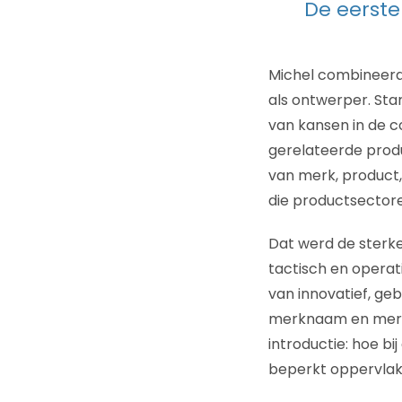
De eerste
Michel combineerd
als ontwerper. Sta
van kansen in de c
gerelateerde prod
van merk, product, 
die productsectoren
Dat werd de sterke
tactisch en operat
van innovatief, ge
merknaam en merkid
introductie: hoe bi
beperkt oppervla