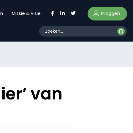
Inloggen
en
Missie & Visie
er’ van