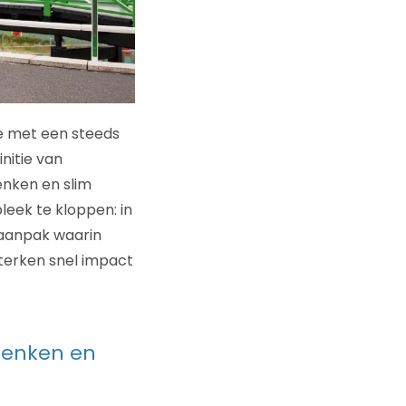
e met een steeds
nitie van
nken en slim
leek te kloppen: in
 aanpak waarin
sterken snel impact
denken en