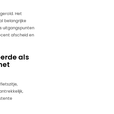
gerold. Het
l belangrijke
’s uitgangspunten
ecent afscheid en
eerde als
het
ietszitje,
ntrekkelijk,
stente