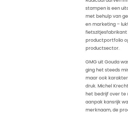
Radicaal durven i
stampen is een uitd
met behulp van ge
en marketing – lukt
fietszitjesfabrika
productportfolio o
productsector.
GMG uit Gouda was 
ging het steeds mi
maar ook karakter
druk. Michel Krech
het bedrijf over t
aanpak kansrijk wa
merknaam, de produ