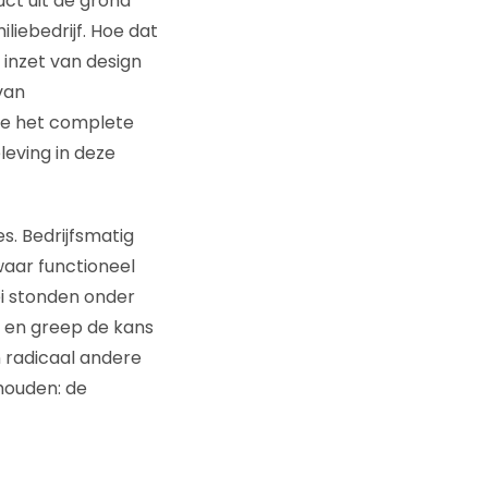
ct uit de grond
liebedrijf. Hoe dat
nzet van design
van
de het complete
eving in deze
s. Bedrijfsmatig
waar functioneel
i stonden onder
g en greep de kans
n radicaal andere
houden: de