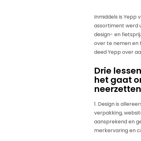
Inmiddels is Yepp 
assortiment werd u
design- en fietspr
over te nemen en 
deed Yepp over aan
Drie lessen
het gaat o
neerzetten
1. Design is allere
verpakking, website
aansprekend en geb
merkervaring en c