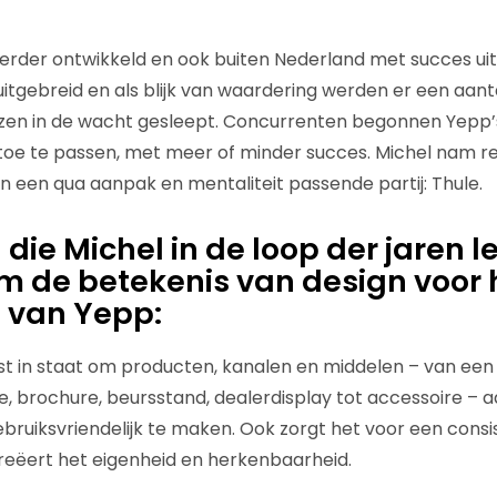
verder ontwikkeld en ook buiten Nederland met succes uit
itgebreid en als blijk van waardering werden er een aanta
ijzen in de wacht gesleept. Concurrenten begonnen Yepp
toe te passen, met meer of minder succes. Michel nam r
 een qua aanpak en mentaliteit passende partij: Thule.
 die Michel in de loop der jaren l
m de betekenis van design voor 
 van Yepp:
erst in staat om producten, kanalen en middelen – van een f
, brochure, beursstand, dealerdisplay tot accessoire – aa
ruiksvriendelijk te maken. Ook zorgt het voor een consi
reëert het eigenheid en herkenbaarheid.