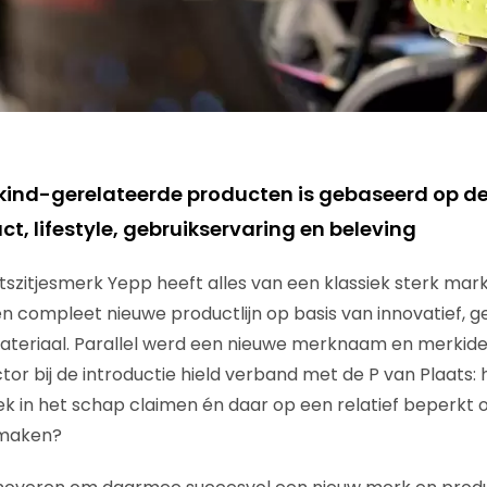
kind-gerelateerde producten is gebaseerd op d
t, lifestyle, gebruikservaring en beleving
etszitjesmerk Yepp heeft alles van een klassiek sterk mar
n compleet nieuwe productlijn op basis van innovatief, ge
teriaal. Parallel werd een nieuwe merknaam en merkiden
r bij de introductie hield verband met de P van Plaats: h
lek in het schap claimen én daar op een relatief beperkt
 maken?