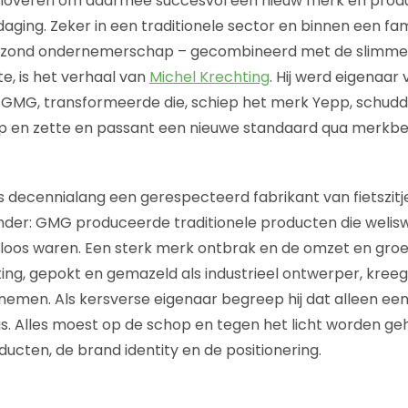
nnoveren om daarmee succesvol een nieuw merk en produ
aging. Zeker in een traditionele sector en binnen een fami
zond ondernemerschap – gecombineerd met de slimme i
e, is het verhaal van
Michel Krechting
. Hij werd eigenaar 
nt GMG, transformeerde die, schiep het merk Yepp, schud
p en zette en passant een nieuwe standaard qua merkbel
decennialang een gerespecteerd fabrikant van fietszitje
nder: GMG produceerde traditionele producten die welis
loos waren. Een sterk merk ontbrak en de omzet en groe
ting, gepokt en gemazeld als industrieel ontwerper, kree
e nemen. Als kersverse eigenaar begreep hij dat alleen ee
s. Alles moest op de schop en tegen het licht worden ge
cten, de brand identity en de positionering.