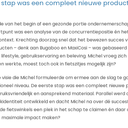
 stap was een compleet nieuwe productl
e van het begin af een gezonde portie ondernemerschap 
rtpunt was een analyse van de concurrentiepositie én he
ontext. Krechting doorzag snel dat het bewezen succes v
ucten – denk aan Bugaboo en MaxiCosi – was gebaseerd
lifestyle, gebruikservaring en beleving. Michel vroeg zich 
 werkte, moest toch ook in fietszitjes mogelijk zijn?
 visie die Michel formuleerde om ermee aan de slag te ga
ioneel niveau. De eerste stap was een compleet nieuwe pr
bruiksvriendelijk en aansprekend materiaal. Parallel werd
entiteit ontwikkeld en dacht Michel na over dé succesf
j de fietswinkels een plek in het schap te claimen én daar 
k maximale impact maken?