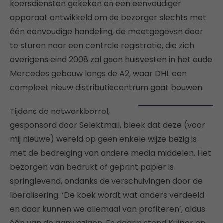
koersdiensten gekeken en een eenvoudiger
apparaat ontwikkeld om de bezorger slechts met
één eenvoudige handeling, de meetgegevsn door
te sturen naar een centrale registratie, die zich
overigens eind 2008 zal gaan huisvesten in het oude
Mercedes gebouw langs de A2, waar DHL een
compleet nieuw distributiecentrum gaat bouwen.
Tijdens de netwerkborrel,
gesponsord door Selektmail, bleek dat deze (voor
mij nieuwe) wereld op geen enkele wijze bezig is
met de bedreiging van andere media middelen. Het
bezorgen van bedrukt of geprint papier is
springlevend, ondanks de verschuivingen door de
lberalisering. ‘De koek wordt wat anders verdeeld
en daar kunnen we allemaal van profiteren’, aldus
één van de aanwezigen. En daarin stond Kuiper en