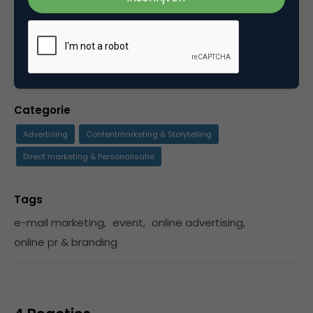
daarnaast bestuurder bij VNO-NCW en mede
initiatiefnemer van het Platform Creatieve Media
binnen VNO-NCW.
Categorie
Advertising
Contentmarketing & Storytelling
Direct marketing & Personalisatie
Tags
e-mail marketing
,
event
,
online advertising
,
online pr & branding