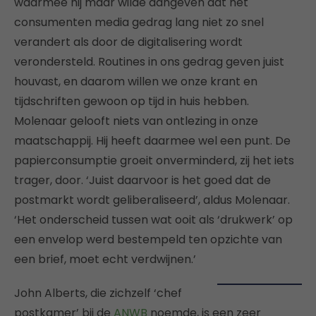
waarmee hij maar wilde aangeven dat het
consumenten media gedrag lang niet zo snel
verandert als door de digitalisering wordt
verondersteld. Routines in ons gedrag geven juist
houvast, en daarom willen we onze krant en
tijdschriften gewoon op tijd in huis hebben.
Molenaar gelooft niets van ontlezing in onze
maatschappij. Hij heeft daarmee wel een punt. De
papierconsumptie groeit onverminderd, zij het iets
trager, door. ‘Juist daarvoor is het goed dat de
postmarkt wordt geliberaliseerd’, aldus Molenaar.
‘Het onderscheid tussen wat ooit als ‘drukwerk’ op
een envelop werd bestempeld ten opzichte van
een brief, moet echt verdwijnen.’
John Alberts, die zichzelf ‘chef
postkamer’ bij de
ANWB
noemde, is een zeer