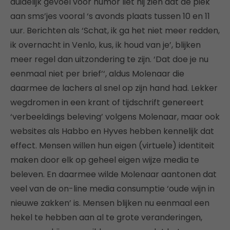
duidelijk gevoel voor humor liet hij zien dat de piek
aan sms’jes vooral ‘s avonds plaats tussen 10 en 11
uur. Berichten als ‘Schat, ik ga het niet meer redden,
ik overnacht in Venlo, kus, ik houd van je’, blijken
meer regel dan uitzondering te zijn. ‘Dat doe je nu
eenmaal niet per brief’‘, aldus Molenaar die
daarmee de lachers al snel op zijn hand had. Lekker
wegdromen in een krant of tijdschrift genereert
‘verbeeldings beleving’ volgens Molenaar, maar ook
websites als Habbo en Hyves hebben kennelijk dat
effect. Mensen willen hun eigen (virtuele) identiteit
maken door elk op geheel eigen wijze media te
beleven. En daarmee wilde Molenaar aantonen dat
veel van de on-line media consumptie ‘oude wijn in
nieuwe zakken’ is. Mensen blijken nu eenmaal een
hekel te hebben aan al te grote veranderingen,