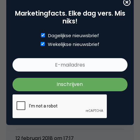
Marketingfacts. Elke dag vers. Mis
Ik denk dat we onszelf als marketeers ernstig
niks!
achter de oren moeten krabben, als een
event alleen sexy kan zijn met halfnaakte
Dagelijkse nieuwsbrief
vrouwen.
Wekelijkse nieuwsbrief
12 februari 2018 om 16:31
A Tillema
Carnaval ook maar afschaffen dan?
12 februari 2018 om 17:17