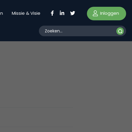
Inloggen
en
Missie & Visie