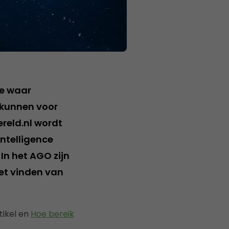
te waar
tkunnen voor
reld.nl wordt
ntelligence
n het AGO zijn
et vinden van
tikel en
Hoe bereik