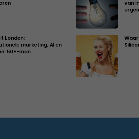
aren
van i
urgen
uit Londen:
Waaro
ationele marketing, AI en
Silico
en’ 50+-man