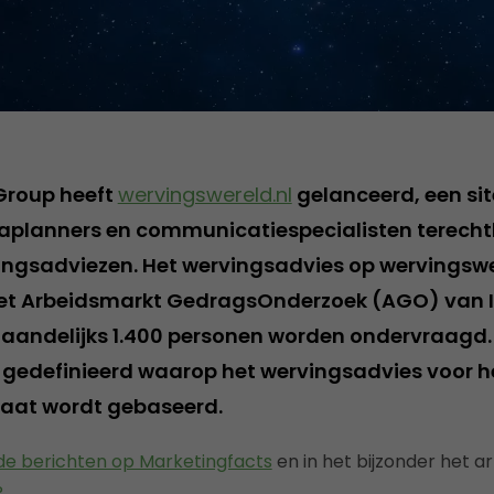
 Group heeft
wervingswereld.nl
gelanceerd, een si
iaplanners en communicatiespecialisten terech
ngsadviezen. Het wervingsadvies op wervingswe
et Arbeidsmarkt GedragsOnderzoek (AGO) van I
andelijks 1.400 personen worden ondervraagd. I
 gedefinieerd waarop het wervingsadvies voor h
daat wordt gebaseerd.
de berichten op Marketingfacts
en in het bijzonder het ar
?