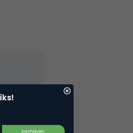
elNext, RvT
iks!