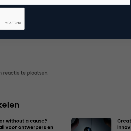
mmerce
usiness
 reactie te plaatsen.
kelen
 or without a cause?
Creat
ll voor ontwerpers en
innov