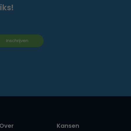
iks!
Over
Kansen