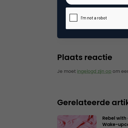
Categorie
Co
Tags
e-b
Plaats reactie
Je moet
ingelogd zijn op
om een
Gerelateerde arti
Rebel with
Wake-upca