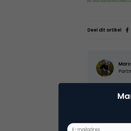
Deel dit artikel
Marc
Partn
Oprichter/partn
VPRO, Bestuur Lu
Mar