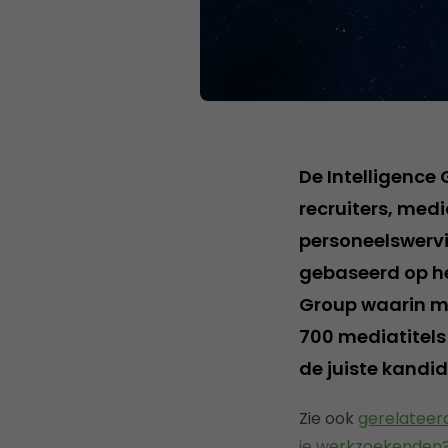
De Intelligence
recruiters, med
personeelswervi
gebaseerd op h
Group waarin ma
700 mediatitels
de juiste kandi
Zie ook
gerelateer
je werkzoekenden