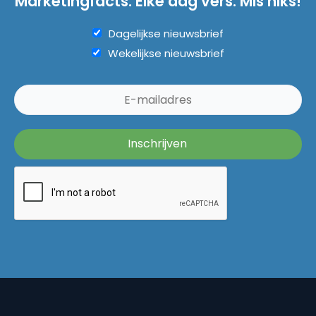
Marketingfacts. Elke dag vers. Mis niks!
Dagelijkse nieuwsbrief
Wekelijkse nieuwsbrief