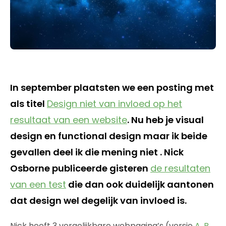
In september plaatsten we een posting met
als titel
Design niet van invloed op het
resultaat van een website
. Nu heb je visual
design en functional design maar ik beide
gevallen deel ik die mening niet . Nick
Osborne publiceerde gisteren
de resultaten
van een test
die dan ook duidelijk aantonen
dat design wel degelijk van invloed is.
Nick heeft 3 vergelijkbare webpagina’s (versie
A
,
B