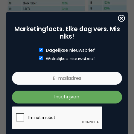
There’s an app for that
Marketingfacts. Elke dag vers. Mis
Met de intrede van mobiele apparaten begint ook
niks!
de zoektocht naar de perfecte app voor elk
mogelijk ‘probleem’. De tv-gids, een app die meet
Dagelijkse nieuwsbrief
hoe goed (of juist niet) je slaapt, u kent het. 64% van
Wekelijkse nieuwsbrief
de consumenten maakt gebruik van de
mogelijkheden tot het downloaden van apps. 49%
hiervan heeft minstens één app per week
gedownload. Het verschil tussen de ‘youngsters’
(18-34 jaar) onder ons en de oudere generatie is
verbazingwekkend klein als we kijken naar het
regelmatig downloaden van apps. 55% van de
jongeren en 44% download gemiddeld één of meer