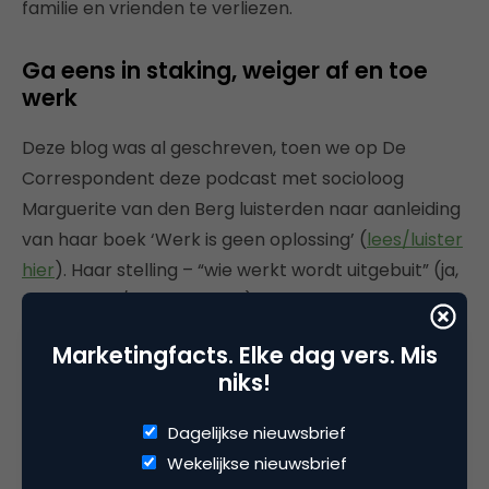
familie en vrienden te verliezen.
Ga eens in staking, weiger af en toe
werk
Deze blog was al geschreven, toen we op De
Correspondent deze podcast met socioloog
Marguerite van den Berg luisterden naar aanleiding
van haar boek ‘Werk is geen oplossing’ (
lees/luister
hier
). Haar stelling – “wie werkt wordt uitgebuit” (ja,
ook ZZP’ers/zelfstandigen) stemt tot nadenken
over de plaats van werk in ons leven. Haar oproep
Marketingfacts. Elke dag vers. Mis
om te staken, te vertragen en werk te weigeren is
niks!
een ongemakkelijk gegeven in een maatschappij
waarin mensen status en identiteit ontlenen aan
Dagelijkse nieuwsbrief
werk. En aan druk zijn.
Wekelijkse nieuwsbrief