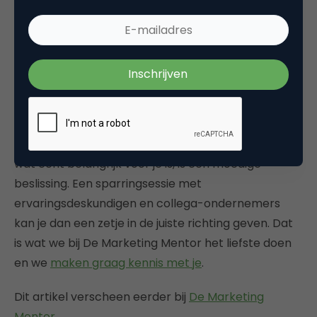
Ondernemer zijn betekent niet dat je altijd aan het
werk moet zijn en nergens anders tijd voor hebt.
Het mooie aan ondernemerschap is namelijk, dat je
dat veel beter zelf in de hand hebt. Slimme
ondernemers hebben wél (vrije) tijd, omdat ze
weten wat echt belangrijk voor hen is.
Stilstaan bij waar je mee bezig bent en je afvragen
wat echt belangrijk voor je is, is een moedige
beslissing. Een sparringsessie met
ervaringsdeskundigen en collega-ondernemers
kan je dan een zetje in de juiste richting geven. Dat
is wat we bij De Marketing Mentor het liefste doen
en we
maken graag kennis met je
.
Dit artikel verscheen eerder bij
De Marketing
Mentor