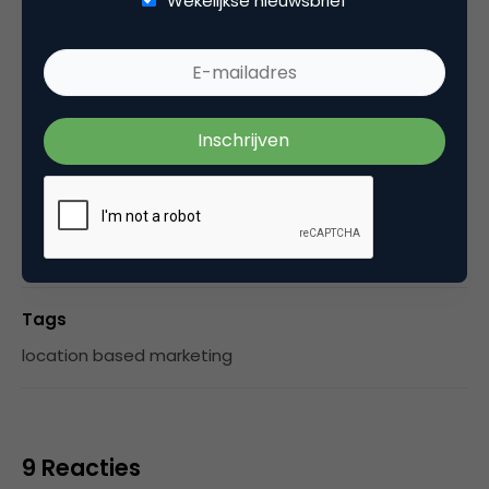
Wekelijkse nieuwsbrief
Esther de Bruijn
Junior Campagnemanager bij
Yourzine
Categorie
Media
Tags
location based marketing
9 Reacties