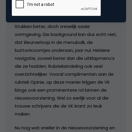
Annet
Stukken beter, doch vreselijk saaie
vormgeving. Die background kan dus echt niet,
dat kleurverloop in de menubalk, de
buttonicoontjes onderaan, jaar nul. Heldere
navigatie, zoveel beter dan die uitklapmenu’s
die ze hadden. Rubrieksindeling ook veel
overzichtelijker. Vooral complimenten aan de
rubriek Opinie, op deze manier krijgen de VK
blogs ook een prominentere rol binnen de
nieuwsvoorziening. Wel zo eerlijk voor al die
trouwe schrijvers die de VK krant zo leuk
maken.
Nu nog wat sneller in de nieuwsvoorziening en