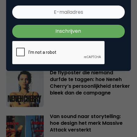
Van kunstnijverheid tot
industrieel design: de rol van
marketing in een creatieve
wording
De flyposter die niemand
durfde te taggen: hoe Neneh
Cherry’s persoonlijkheid sterker
bleek dan de campagne
Van sound naar storytelling:
hoe design het merk Massive
Attack versterkt