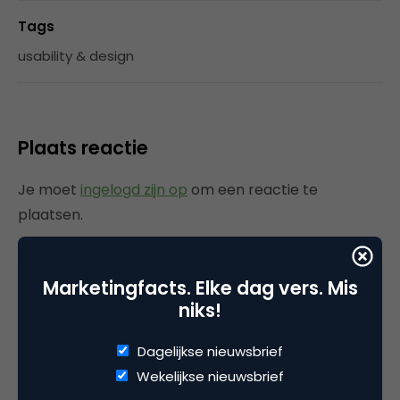
Tags
usability & design
Plaats reactie
Je moet
ingelogd zijn op
om een reactie te
plaatsen.
Marketingfacts. Elke dag vers. Mis
Gerelateerde artikelen
niks!
Dagelijkse nieuwsbrief
AI-logogeneratoren: dit zijn de
populairste tools voor
Wekelijkse nieuwsbrief
marketeers