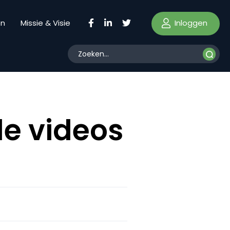
Inloggen
en
Missie & Visie
ale videos