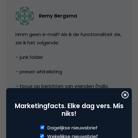
Remy Bergsma
Hmm geen e-mail? Als ik de functionaliteit zie,
zie ik het volgende:
– junk folder
– preset whitelisting
– focus op berichten van vrienden (hallo
Priority Inbox)
Marketingfacts. Elke dag vers. Mis
– conversaties met meerdere personen
niks!
– conversatie-historie
Dagelijkse nieuwsbrief
Wekelijkse nieuwsbrief
– attachements