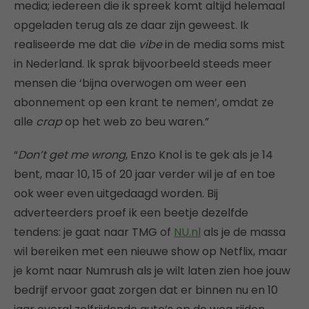
media; iedereen die ik spreek komt altijd helemaal
opgeladen terug als ze daar zijn geweest. Ik
realiseerde me dat die
vibe
in de media soms mist
in Nederland. Ik sprak bijvoorbeeld steeds meer
mensen die ‘bijna overwogen om weer een
abonnement op een krant te nemen’, omdat ze
alle
crap
op het web zo beu waren.”
“
Don’t get me wrong
, Enzo Knol is te gek als je 14
bent, maar 10, 15 of 20 jaar verder wil je af en toe
ook weer even uitgedaagd worden. Bij
adverteerders proef ik een beetje dezelfde
tendens: je gaat naar TMG of
NU.nl
als je de massa
wil bereiken met een nieuwe show op Netflix, maar
je komt naar Numrush als je wilt laten zien hoe jouw
bedrijf ervoor gaat zorgen dat er binnen nu en 10