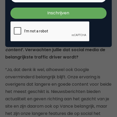
15 of 20 jaar verder wil je af en
toe ook weer even uitgedaagd
worden.”
Vance is gericht op wat jullie noemen ‘
shareable
content
‘. Verwachten jullie dat social media de
belangrijkste traffic driver wordt?
“Ja, dat denk ik wel, alhoewel ook Google
onverminderd belangrijk blijft. Onze ervaring is
overigens dat langere en goede content voor beide
het meest geschikt is. Nieuwsberichten bieden
actualiteit en geven richting aan het gezicht van je
site en zijn daarom ook op Vance belangrijk, maar
het zijn onze langere features die op social het